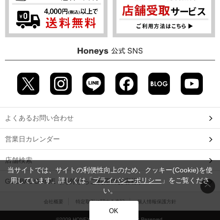
よくあるお問い合わせ
営業日カレンダー
店舗検索
当サイトでは、サイトの利便性向上のため、クッキー(Cookie)を使
用しています。詳しくは「
プライバシーポリシー
」をご覧くださ
GLOBAL GUIDE（海外からご利用のお客様）
い。
会社概要
特定取引に関する表記
個人情報保護方針
OK
©2009 HONEYS CO., LTD. All Rights Reserved.