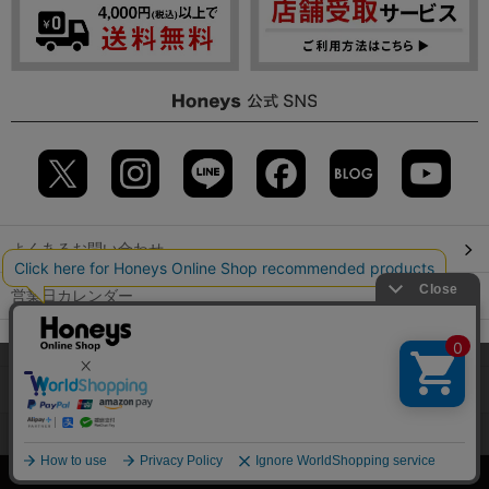
よくあるお問い合わせ
営業日カレンダー
店舗検索
当サイトでは、サイトの利便性向上のため、クッキー(Cookie)を使
用しています。詳しくは「
プライバシーポリシー
」をご覧くださ
GLOBAL GUIDE（海外からご利用のお客様）
い。
会社概要
特定取引に関する表記
個人情報保護方針
OK
©2009 HONEYS CO., LTD. All Rights Reserved.