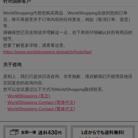
针对国际客户
WorldShopping代替您购买商品，WorldShopping在收到您的订单
后，将不再接受关于订单内容的任何更改，例如（取消订单、退货）
等。
请确保您已完全阅读并理解这一点，在下单前仔细确认好所有商品的
细节。
想要了解更多详情，请查看这里。
https://www.worldshopping.global/ch/help/faq/
关于咨询
原则上，我们只提供日语咨询。非常抱歉，请谅解我们不能用其他语
言回复您的咨询内容。
您可以尝试通过以下方式与WorldShopping取得联系。
・
WorldShopping (英文)
・
WorldShopping Contact (简体中文)
・
WorldShopping Contact (繁体中文)