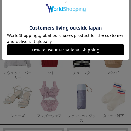
スカート
カーディガン
アウター
キャミ・タンク
スウェット・パー
ニット
チュニック
バッグ
カー
シューズ
アンダーウェア
ファッショングッ
タイツ・靴下
ズ