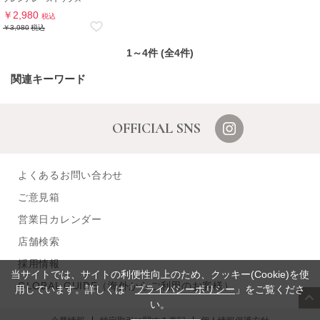
￥2,980
税込
￥3,980
税込
1～4件 (全4件)
関連キーワード
OFFICIAL SNS
よくあるお問い合わせ
ご意見箱
営業日カレンダー
店舗検索
採用情報
当サイトでは、サイトの利便性向上のため、クッキー(Cookie)を使
GLOBAL GUIDE（海外からご利用のお客様）
用しています。詳しくは「
プライバシーポリシー
」をご覧くださ
い。