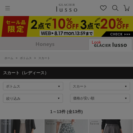
Look
ホーム
>
ボトムス
>
スカート
スカート（レディース）
絞り込み
1～13件 (全13件)