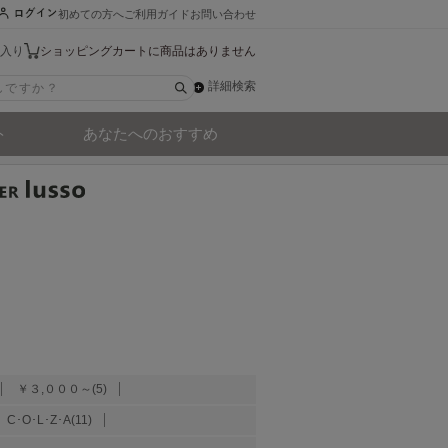
初めての方へ
ご利用ガイド
お問い合わせ
入り
ショッピングカートに商品はありません
詳細検索
ト
あなたへのおすすめ
￥３,０００～(5)
C･O･L･Z･A(11)