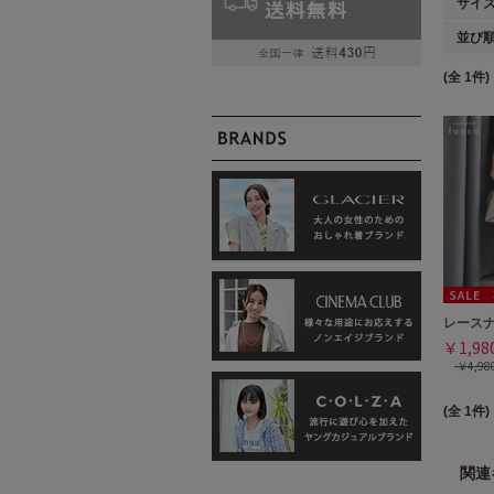
サイ
並び
(全 1件)
レース
￥1,9
￥4,9
(全 1件)
関連