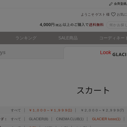
ようこそ ゲスト 様
お気に
ランキング
SALE商品
コーディネー
Look
スカート
：
すべて
￥１,０００～￥１,９９９(1)
￥２,０００～￥２,９９９(7)
ンド：
すべて
GLACIER(8)
CINEMA CLUB(1)
GLACIER lusso(1)