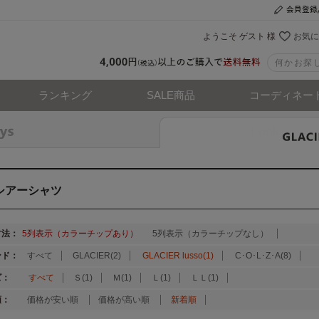
ようこそ ゲスト 様
お気に
ランキング
SALE商品
コーディネー
Look
シアーシャツ
方法：
5列表示（カラーチップあり）
5列表示（カラーチップなし）
ンド：
すべて
GLACIER(2)
GLACIER lusso(1)
C･O･L･Z･A(8)
ズ：
すべて
Ｓ(1)
Ｍ(1)
Ｌ(1)
ＬＬ(1)
順：
価格が安い順
価格が高い順
新着順