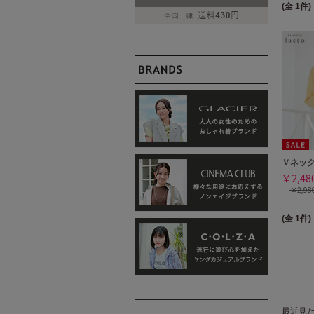
(全 1件)
Ｖネッ
￥2,4
￥2,9
(全 1件)
最近見