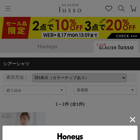
Look
シアーシャツ
表示方法：
絞り込み
1～1件 (全1件)