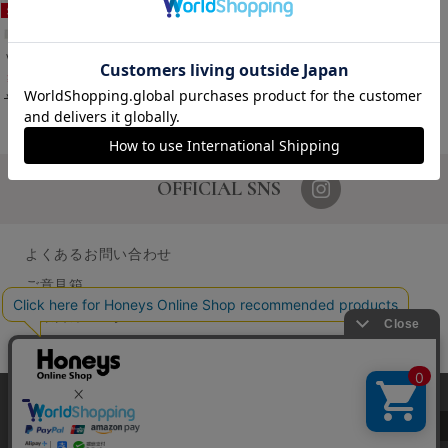
Ｖネックニット
￥2,480
税込
￥2,980
税込
1～1件 (全1件)
OFFICIAL SNS
よくあるお問い合わせ
ご意見箱
営業日カレンダー
店舗検索
採用情報
当サイトでは、サイトの利便性向上のため、クッキー(Cookie)を使
GLOBAL GUIDE（海外からご利用のお客様）
用しています。詳しくは「
プライバシーポリシー
」をご覧くださ
い。