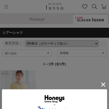
Look
シアーシャツ
表示方法：
絞り込み
1～1件 (全1件)