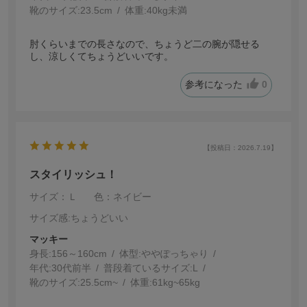
靴のサイズ:
23.5cm
体重:
40kg未満
肘くらいまでの長さなので、ちょうど二の腕が隠せる
し、涼しくてちょうどいいです。
参考になった
0
【投稿日：2026.7.19】
スタイリッシュ！
サイズ：Ｌ
色：ネイビー
サイズ感
:ちょうどいい
マッキー
身長:
156～160cm
体型:
ぽっちゃり
年代:
30代前半
普段着ているサイズ:
L
靴のサイズ:
25.5cm~
体重:
61kg~65kg