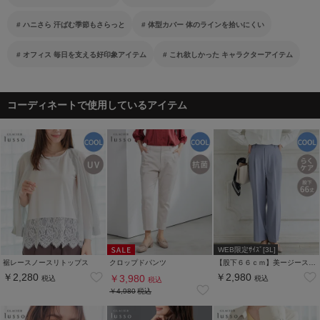
ハニさら 汗ばむ季節もさらっと
体型カバー 体のラインを拾いにくい
オフィス 毎日を支える好印象アイテム
これ欲しかった キャラクターアイテム
コーディネートで使用しているアイテム
WEB限定ｻｲｽﾞ[3L]
裾レースノースリトップス
クロップドパンツ
【股下６６ｃｍ】美ージーストレート(股下63/66/69cm展開)
￥2,280
￥2,980
￥3,980
税込
税込
税込
￥4,980
税込