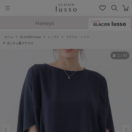
Look
ホーム
>
GLACIER lusso
>
トップス
>
ブラウス・シャツ
>
ポンチョ風ブラウス
1 | 43