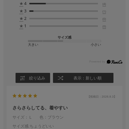
★
4
(4)
★
3
(1)
★
2
(0)
★
1
(0)
サイズ感
大きい
小さい
絞り込み
表示：新しい順
【投稿日：2026.8.3】
さらさらしてる、着やすい
サイズ：Ｌ
色：ブラウン
サイズ感
:ちょうどいい