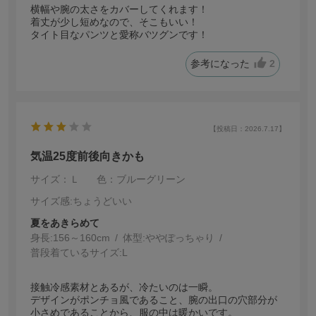
横幅や腕の太さをカバーしてくれます！
着丈が少し短めなので、そこもいい！
タイト目なパンツと愛称バツグンです！
参考になった
2
【投稿日：2026.7.17】
気温25度前後向きかも
サイズ：Ｌ
色：ブルーグリーン
サイズ感
:ちょうどいい
夏をあきらめて
身長:
156～160cm
体型:
ぽっちゃり
普段着ているサイズ:
L
接触冷感素材とあるが、冷たいのは一瞬。
デザインがポンチョ風であること、腕の出口の穴部分が
小さめであることから、服の中は暖かいです。