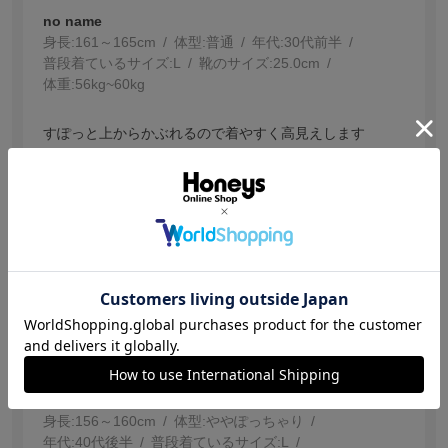
no name
身長:
161～165cm
体型:
普通
年代:
30代前半
普段着ているサイズ:
L
靴のサイズ:
25.0cm
体重:
56kg~60kg
すぽっと上からかぶれるので着やすく高見えします
参考になった
0
【投稿日：2026.7.22】
二の腕が隠せる
サイズ：Ｌ
色：ネイビー
サイズ感
:ちょうどいい
no name
身長:
156～160cm
体型:
ぽっちゃり
年代:
40代後半
普段着ているサイズ:
L