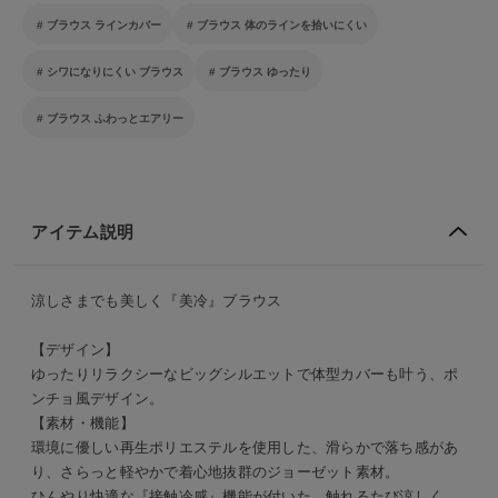
ブラウス ラインカバー
ブラウス 体のラインを拾いにくい
シワになりにくい ブラウス
ブラウス ゆったり
ブラウス ふわっとエアリー
アイテム説明
涼しさまでも美しく『美冷』ブラウス
【デザイン】
ゆったりリラクシーなビッグシルエットで体型カバーも叶う、ポ
ンチョ風デザイン。
【素材・機能】
環境に優しい再生ポリエステルを使用した、滑らかで落ち感があ
り、さらっと軽やかで着心地抜群のジョーゼット素材。
ひんやり快適な『接触冷感』機能が付いた、触れるたび涼しく、