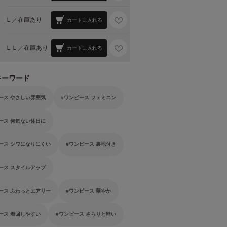
Ｌ／
在庫あり
カートに入れる
ＬＬ／
在庫あり
カートに入れる
キーワード
ース やさしい雰囲気
ワンピース フェミニン
ース 何気ない休日に
ース シワになりにくい
ワンピース 裏地付き
ース スタイルアップ
ース ふわっとエアリー
ワンピース 華やか
ース 着回しやすい
ワンピース さらりと軽い