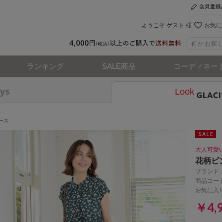
ようこそ ゲスト 様
お気に
ランキング
SALE商品
コーディネー
Look
ース
大人可愛
花柄ピ
ブランド
商品コード
お気に入
￥4