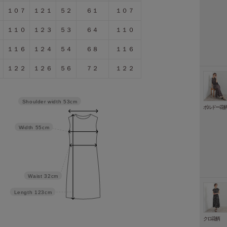
１０７
１２１
５２
６１
１０７
１１０
１２３
５３
６４
１１０
１１６
１２４
５４
６８
１１６
１２２
１２６
５６
７２
１２２
Shoulder width
53cm
ボルドー花
Width
55cm
Waist
32cm
Length
123cm
クロ花柄