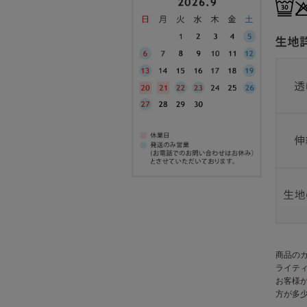
商品の
ライテ
お客様
方が多