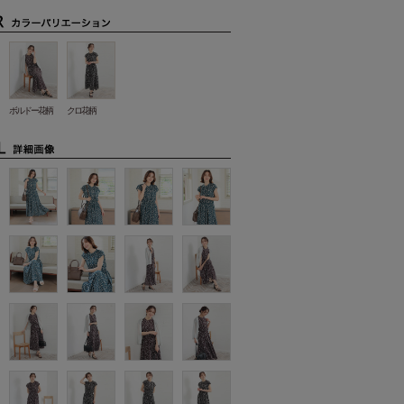
ボルドー花柄
クロ花柄