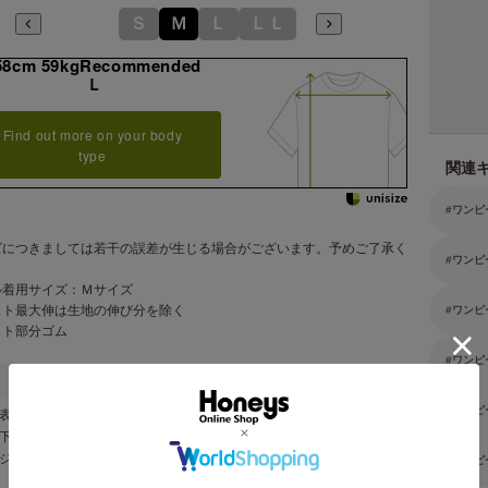
Ｓ
Ｍ
Ｌ
ＬＬ
58cm 59kgRecommended
Ｌ
Find out more on your body
type
関連
ワンピ
ズにつきましては若干の誤差が生じる場合がございます。予めご了承く
ワンピ
。
ル着用サイズ：Ｍサイズ
スト最大伸は生地の伸び分を除く
ワンピ
スト部分ゴム
ワンピ
ワンピ
表地 ポリエステル １００％・裏地 ポリエステル １００％
／下身頃のみあり
ボジア製
ワンピ