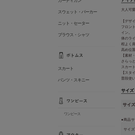
カーディガン
大人可
スウェット・パーカー
【デザ
ニット・セーター
フロン
イン。
ブラウス・シャツ
体のラ
程よく
高め位
【素材
さらっ
スカー
スカート
【スタ
普段使
パンツ・スキニー
サイズ
サイ
ワンピース
●商品サ
サイズ