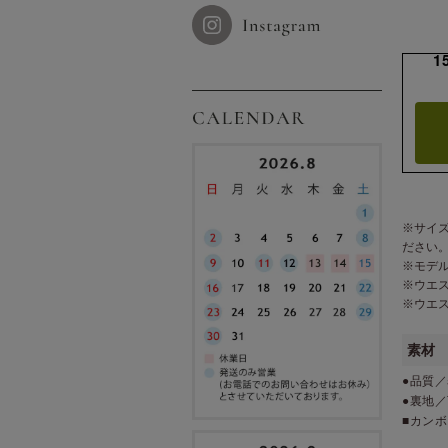
1
※サイ
ださい
※モデ
※ウエ
※ウエ
素材
●品質／
●裏地
■カン