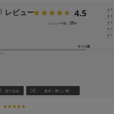
4.5
レビュー
★
5
★
4
25
★
3
レビュー件数：
件
★
2
★
1
サイズ感
きい
絞り込み
表示：新しい順