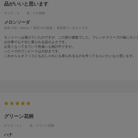
品がいいと思います
サイズ：Ｓ
色：クロ花柄
メロンソーダ
身長:
156～160cm
体型:
細身
普段着ているサイズ:
S
モノトーンは避けていたのですが、この形が素敵でした。フレンチスリーブの袖にロン
お仕事でも十分に着られる品のよさです。
お安くなってきていて色違いも検討中ですが。
ハニーズのワンピースは大好きです。
これからもオフィスにもおしゃれにも着られるものを作ってもらいたいなと思います。
グリーン花柄
サイズ：ＬＬ
色：グリーン花柄
ハナ