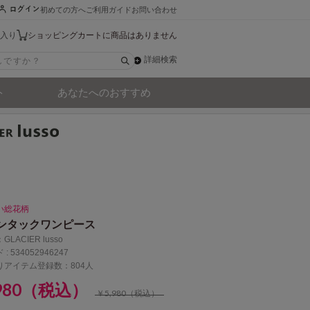
初めての方へ
ご利用ガイド
お問い合わせ
入り
ショッピングカートに商品はありません
詳細検索
ト
あなたへのおすすめ
い総花柄
ンタックワンピース
：
GLACIER lusso
 :
534052946247
りアイテム登録数：804人
,980（税込）
￥5,980（税込）