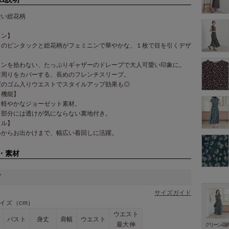
愛い総花柄
イン】
トのピンタックと総花柄がフェミニンで華やかな、１枚で目を引くデザ
インを拾わない、たっぷりギャザーのドレープで大人可愛い印象に。
肩周りをカバーする、長めのフレンチスリーブ。
置のゴム入りウエストでスタイルアップ効果も◎
・機能】
と軽やかなジョーゼット素材。
ト部分には透けが気にならない裏地付き。
イル】
いからお出かけまで、幅広い着回しに活躍。
・素材
ズ
サイズガイド
イズ（cm）
ウエスト
バスト
身丈
肩幅
ウエスト
最大伸
グリーン花