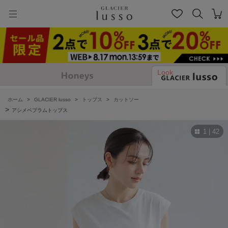
Look
ホーム
>
GLACIER lusso
>
トップス
>
カットソー
>
アシメペプラムトップス
1 | 42