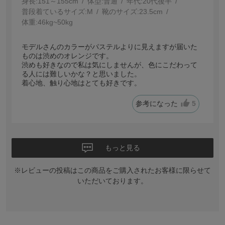
身長:
151～155cm
体型:
普通
年代:
20代後半
普段着ているサイズ:
M
靴のサイズ:
23.5cm
体重:
46kg~50kg
モデルさんのカラーがパステルよりに見えますが届いた
ものは渋めのオレンジです。
渋めも好きなので私は気にしませんが、色にこだわって
る人には難しいかな？と思いました。
着心地、触り心地はとても好きです。
参考になった
5
もっと見る
※レビューの投稿はこの商品をご購入されたお客様に限らせて
いただいております。