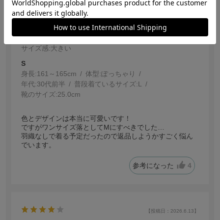
サイズ選びが重要です。
サイズ：Ｌ
色：ブルー
サイズ感
:大きい
S
身長:
161～165cm
体型:
ぽっちゃり
年代:
30代前半
普段着ているサイズ:
L
靴のサイズ:
25.0cm
色とデザインは本当に可愛いです！
ですがワンサイズ落としてMにすべきでした…
羽織なしで着る予定だったので返品しようかすごく悩ん
でいます。
参考になった
4
【投稿日：2026.6.13】