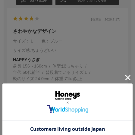
絞り込み
表示：新しい順
【投稿日：2026.7.17】
さわやかなデザイン
サイズ：Ｌ
色：ブルー
サイズ感
:ちょうどいい
HAPPYうさぎ
身長:
156～160cm
体型:
ぽっちゃり
年代:
50代前半
普段着ているサイズ:
L
靴のサイズ:
24.0cm
体重:
71kg以上
素敵です。でも私には袖が短いです。
参考になった
3
【投稿日：2026.6.15】