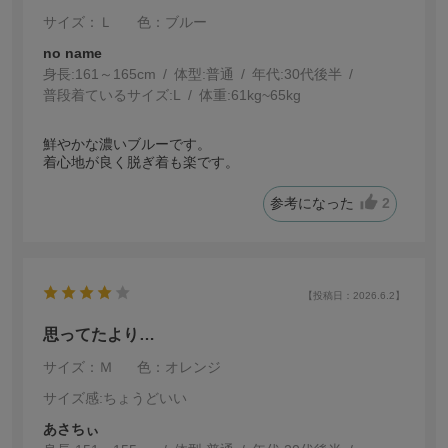
サイズ：Ｌ
色：ブルー
no name
身長:
161～165cm
体型:
普通
年代:
30代後半
普段着ているサイズ:
L
体重:
61kg~65kg
鮮やかな濃いブルーです。
着心地が良く脱ぎ着も楽です。
参考になった
2
【投稿日：2026.6.2】
思ってたより…
サイズ：Ｍ
色：オレンジ
サイズ感
:ちょうどいい
あさちぃ