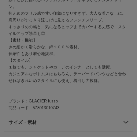
ン。
抑えめのフリル感で甘い印象になりすぎず、大人な着こなしに。
肩周りがすっきり涼しげに見えるフレンチスリーブ。
すっきりめの幅と、気になるヒップまでカバーする丈感で、スタ
イルアップ効果も◎
【素材・機能】
きめ細かく滑らかな、綿１００％素材。
伸縮性もあり着心地抜群。
【スタイル】
１枚でも、ジャケットやカーデのインナーとしても活躍。
カジュアルなボトムスはもちろん、テーパードパンツなどと合わ
せればきれいめスタイルにも使え、着回し力抜群。
ブランド：
GLACIER lusso
商品コード :
578013010743
サイズ・素材