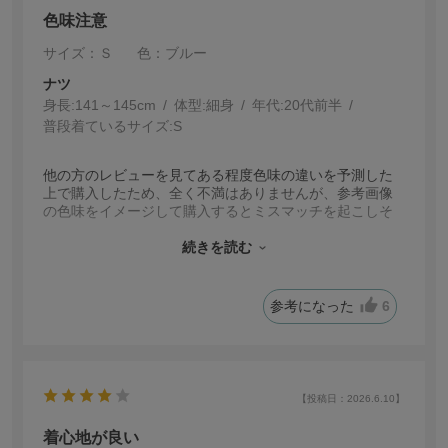
色味注意
サイズ：Ｓ
色：ブルー
ナツ
身長:
141～145cm
体型:
細身
年代:
20代前半
普段着ているサイズ:
S
他の方のレビューを見てある程度色味の違いを予測した
上で購入したため、全く不満はありませんが、参考画像
の色味をイメージして購入するとミスマッチを起こしそ
うです。やや紫がかったロイヤルブルーという感じのは
っきりとした色味で、淡さは感じません。個人的には夏
続きを読む
用のブルーのトップスを探していたので満足です。
参考になった
6
【投稿日：2026.6.10】
着心地が良い