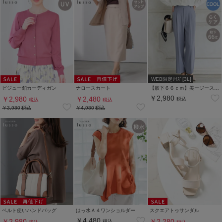
WEB限定ｻｲｽﾞ[3L]
ビジュー釦カーディガン
ナロースカート
【股下６６ｃｍ】美ージーストレート(股下63/66/69cm展開)
￥2,980
￥2,980
￥2,480
税込
税込
税込
￥3,980
税込
￥4,980
税込
ベルト使いハンドバッグ
はっ水Ａ４ワンショルダー
スクエアトゥサンダル
￥4,480
￥2,980
￥2,280
税込