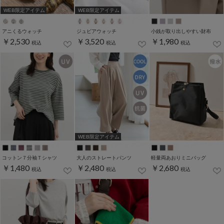
WEB限定アイテム
WEB限定アイテム
アニくるウォッチ
ジュビアウォッチ
小銭が取り出しやすい財布
￥2,530
￥3,520
￥1,980
税込
税込
税込
WEB限定アイテム
コットン７分袖Ｔシャツ
大人のストレートパンツ
軽量両あおりミニバッグ
￥1,480
￥2,480
￥2,680
税込
税込
税込