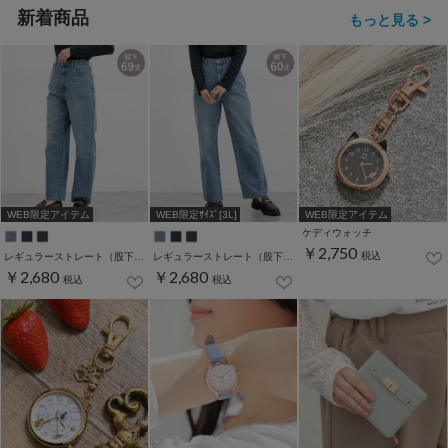
新着商品
もっと見る >
WEB限定アイテム
WEB限定ｻｲｽﾞ[3L]
WEB限定アイテム
ケディウォッチ
￥2,750
税込
レギュラーストレート（股下６９ｃｍ）
レギュラーストレート（股下６０ｃｍ）
￥2,680
￥2,680
税込
税込