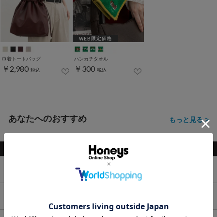
巾着トートバッグ
ハンカチタオル
￥2,980
￥300
税込
税込
あなたへのおすすめ
もっと見る >
トップス
ボトムス