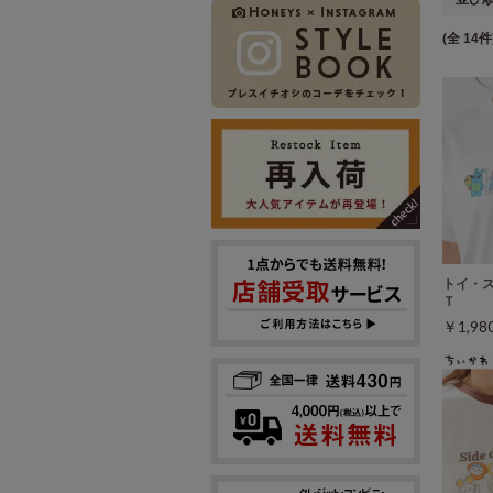
(全 14件
トイ・
Ｔ
￥1,9