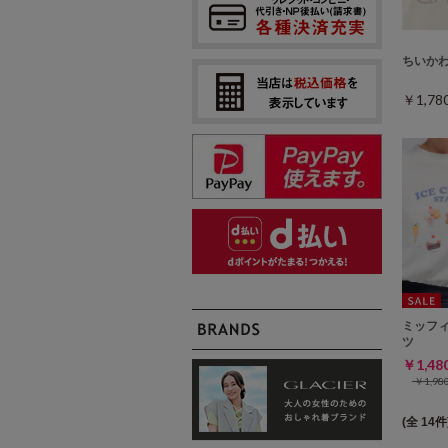
ちいか
￥1,7
ミッフ
ツ
￥1,4
￥1,9
(全 14件