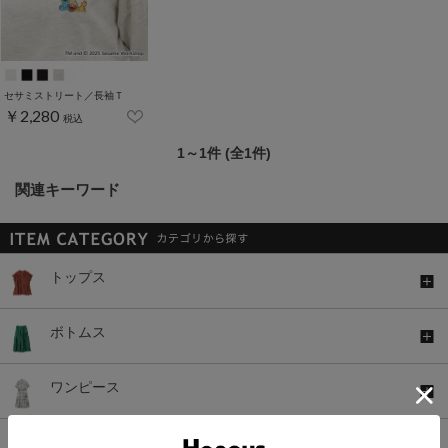
セサミストリート／長袖Ｔ
￥2,280
税込
1～1件 (全1件)
関連キーワード
トップス
ボトムス
ワンピース
セットアップ