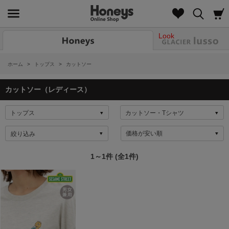
Look
ホーム
>
トップス
>
カットソー
カットソー（レディース）
絞り込み
1～1件 (全1件)