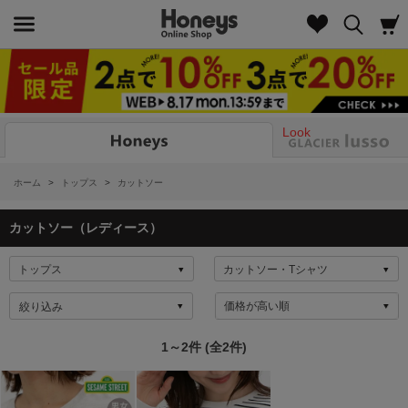
Look
ホーム
>
トップス
>
カットソー
カットソー（レディース）
絞り込み
1～2件 (全2件)