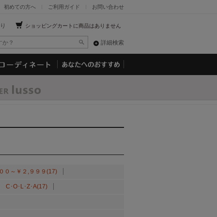
初めての方へ
ご利用ガイド
お問い合わせ
り
ショッピングカートに商品はありません
詳細検索
００～￥２,９９９(17)
C･O･L･Z･A(17)