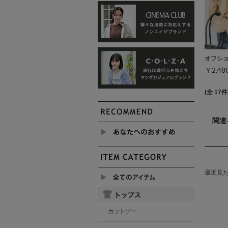
オフシ
￥2,4
(全 17件
関連
最近見
カットソー