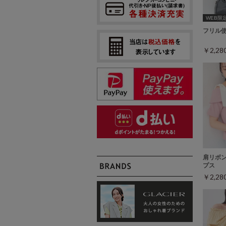
WEB限定ｻ
フリル
￥2,2
肩リボ
プス
￥2,2