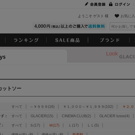
ようこそ ゲスト 様
お気に入
Look
カットソー
：
すべて
～￥９９９(16)
￥１,０００～￥１,９９９(102)
￥２,０
ンド：
すべて
GLACIER(15)
CINEMA CLUB(2)
GLACIER lusso(4)
ズ：
すべて
Ｓ(17)
Ｍ(17)
Ｌ(17)
ＬＬ(5)
順：
価格が安い順
価格が高い順
新着順