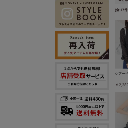
(全 17件
シアー
￥2,2