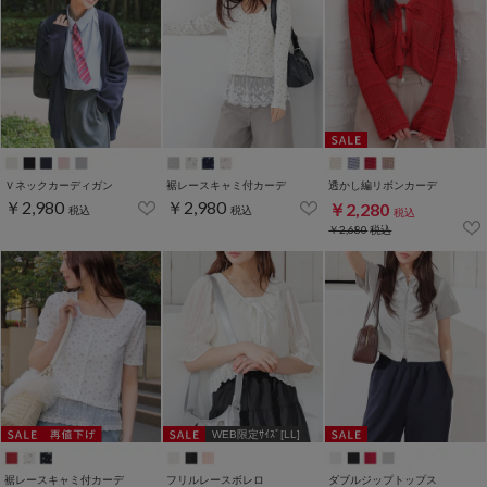
Ｖネックカーディガン
裾レースキャミ付カーデ
透かし編リボンカーデ
￥2,980
￥2,980
￥2,280
税込
税込
税込
￥2,680
税込
WEB限定ｻｲｽﾞ[LL]
裾レースキャミ付カーデ
フリルレースボレロ
ダブルジップトップス