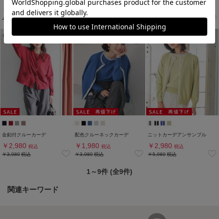
￥2,980
￥2,980
￥3,980
税込
税込
税込
￥4,980
税込
￥3,980
税込
￥4,980
税込
金釦付クルーカーデ
配色クルーネックカーデ
ニットカーデアンサンブル
￥2,980
￥1,980
￥2,980
税込
税込
税込
￥3,980
税込
￥3,980
税込
￥5,980
税込
1～9件 (全9件)
関連キーワード