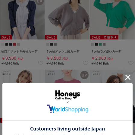
袖口スリット６分袖カーデ
７分袖メッシュ編カーデ
８分袖ラメ使いカーデ
￥3,980
￥3,980
￥2,980
税込
税込
税込
￥4,980
税込
￥4,980
税込
￥4,980
税込
７分袖レース付カーデ
ビジュー釦カーディガン
ツイード風クルーカーデ