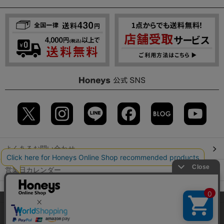
よくあるお問い合わせ
営業日カレンダー
店舗検索
当サイトでは、サイトの利便性向上のため、クッキー(Cookie)を使
用しています。詳しくは「
プライバシーポリシー
」をご覧くださ
GLOBAL GUIDE（海外からご利用のお客様）
い。