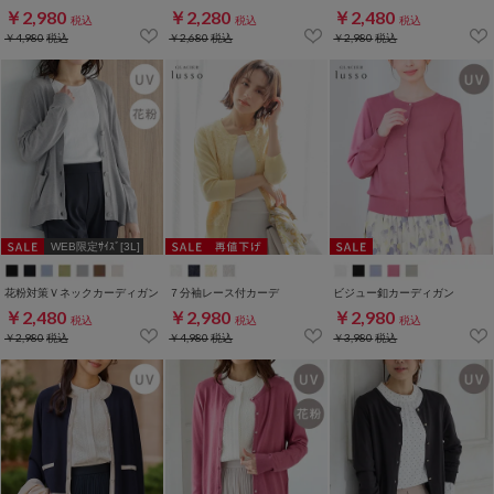
￥2,980
￥2,280
￥2,480
税込
税込
税込
￥4,980
税込
￥2,680
税込
￥2,980
税込
WEB限定ｻｲｽﾞ[3L]
花粉対策Ｖネックカーディガン
７分袖レース付カーデ
ビジュー釦カーディガン
￥2,480
￥2,980
￥2,980
税込
税込
税込
￥2,980
税込
￥4,980
税込
￥3,980
税込