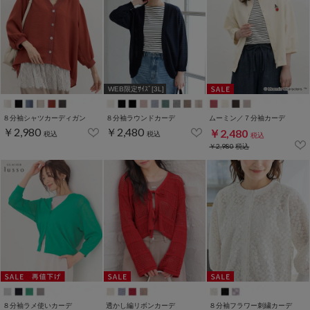
WEB限定ｻｲｽﾞ[3L]
８分袖シャツカーディガン
８分袖ラウンドカーデ
ムーミン／７分袖カーデ
￥2,980
￥2,480
￥2,480
税込
税込
税込
￥2,980
税込
８分袖ラメ使いカーデ
透かし編リボンカーデ
８分袖フラワー刺繍カーデ