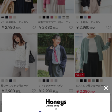
パール風釦カーディガン
花粉対策フラワー釦カーディガン
ハート釦カーディガン
￥2,980
￥2,680
￥2,980
税込
税込
税込
裾レースキャミ付カーデ
Ｖネックカーディガン
ヒアルロン酸クルーカーデ
￥2,980
￥2,980
￥2,280
税込
税込
税込
￥2,680
税込