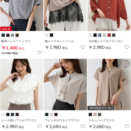
配色ヘンリートップス
裾レースキャミソール
８分袖シャツカーディガン
￥1,980
￥2,980
￥1,480
税込
税込
税込
￥1,980
税込
WEB限定ｻｲｽﾞ[3L]
レース使いフリルブラウス
フレンチボウタイブラウス
スキッパーブラウス
￥2,980
￥2,680
￥2,680
税込
税込
税込