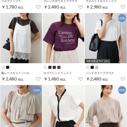
ベロアトップス
フレンチボウタイブラウス
ウエストドロストシャツ
￥1,780
￥2,480
￥2,980
税込
税込
税込
WEB限定ｻｲｽﾞ[3L]
裾レースキャミソール
ロゴプリントＴシャツ
バンドカラーブラウス
￥2,480
￥1,480
￥2,480
税込
税込
税込