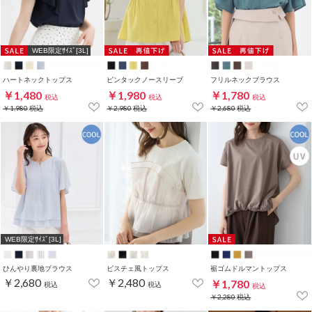
WEB限定ｻｲｽﾞ[3L]
ハートネックトップス
ピンタックノースリーブ
フリルネックブラウス
￥1,480
￥1,980
￥1,780
税込
税込
税込
￥1,980
税込
￥2,980
税込
￥2,680
税込
WEB限定ｻｲｽﾞ[3L]
ひんやり裏地ブラウス
ビスチェ風トップス
裾ゴムドルマントップス
￥2,680
￥2,480
￥1,780
税込
税込
税込
￥2,280
税込