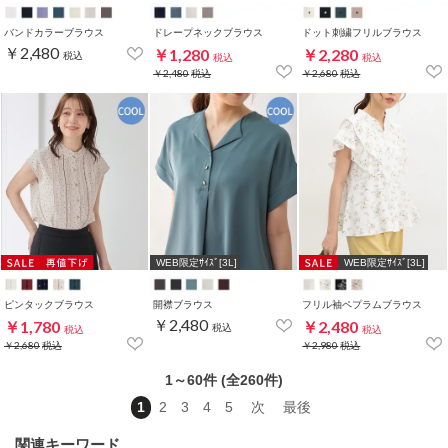
バンドカラーブラウス
ドレープネックブラウス
ドット刺繍フリルブラウス
￥2,480
￥1,280
￥2,280
税込
税込
税込
￥2,480
税込
￥2,680
税込
WEB限定ｻｲｽﾞ[3L]
WEB限定ｻｲｽﾞ[3L]
ピンタックブラウス
開襟ブラウス
フリル袖ペプラムブラウス
￥2,480
￥1,780
￥2,480
税込
税込
税込
￥2,680
税込
￥2,980
税込
1～60件 (全260件)
1
2
3
4
5
次
最後
関連キーワード