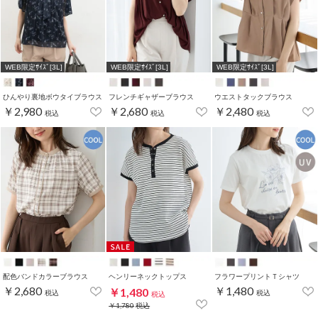
WEB限定ｻｲｽﾞ[3L]
WEB限定ｻｲｽﾞ[3L]
WEB限定ｻｲｽﾞ[3L]
ひんやり裏地ボウタイブラウス
フレンチギャザーブラウス
ウエストタックブラウス
￥2,980
￥2,680
￥2,480
税込
税込
税込
配色バンドカラーブラウス
ヘンリーネックトップス
フラワープリントＴシャツ
￥2,680
￥1,480
￥1,480
税込
税込
税込
￥1,780
税込