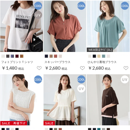
WEB限定ｻｲｽﾞ[3L]
フォトプリントＴシャツ
スキッパーブラウス
ひんやり裏地ブラウス
￥1,480
￥2,680
￥2,680
税込
税込
税込