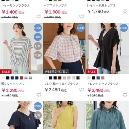
シャーリングブラウス
ペプラムトップス
レイヤード風トップス
￥1,780
￥1,480
￥1,980
税込
税込
税込
￥2,680
税込
￥2,280
税込
WEB限定ｻｲｽﾞ[3L]
裾タックトップス
フレア袖ボウタイブラウス
ドロストジップブラウス
￥2,480
￥1,280
￥2,480
税込
税込
税込
￥1,680
税込
￥3,280
税込