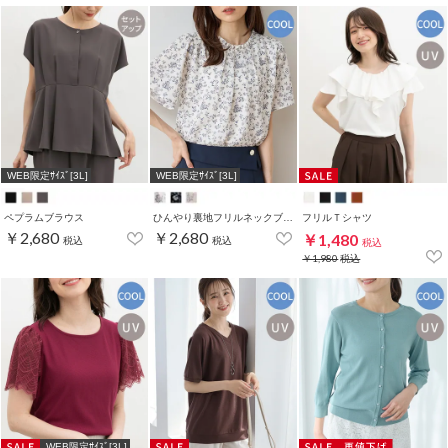
WEB限定ｻｲｽﾞ[3L]
WEB限定ｻｲｽﾞ[3L]
ペプラムブラウス
ひんやり裏地フリルネックブラウス
フリルＴシャツ
￥2,680
￥2,680
￥1,480
税込
税込
税込
￥1,980
税込
WEB限定ｻｲｽﾞ[3L]