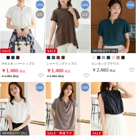
WEB限定ｻｲｽﾞ[3L]
マオスキッパートップス
シャーリングトップス
ピンタックブラウス
￥2,480
￥1,480
￥1,480
税込
税込
税込
￥1,980
税込
￥1,980
税込
WEB限定ｻｲｽﾞ[3L]