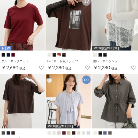
WEB限定ｻｲｽﾞ[3L]
クルーネックニット
レイヤード風Ｔシャツ
裾レースＴシャツ
￥2,680
￥2,280
￥2,280
税込
税込
税込
WEB限定ｻｲｽﾞ[3L]