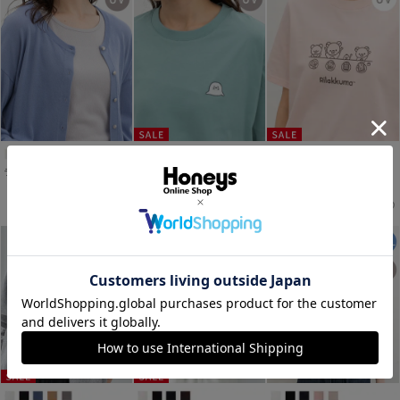
ラメタンクトップ
半袖モチーフ刺繍Ｔシャツ
リラックマ／Ｔシャツ
￥1,280
￥1,280
￥1,480
税込
税込
税込
￥1,480
税込
￥1,680
税込