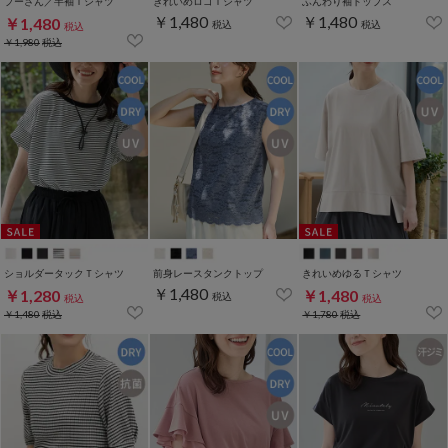
プーさん／半袖Ｔシャツ
きれいめロゴＴシャツ
ふんわり袖トップス
￥1,480
￥1,480
￥1,480
税込
税込
税込
￥1,980
税込
ショルダータックＴシャツ
前身レースタンクトップ
きれいめゆるＴシャツ
￥1,480
￥1,280
￥1,480
税込
税込
税込
￥1,480
税込
￥1,780
税込