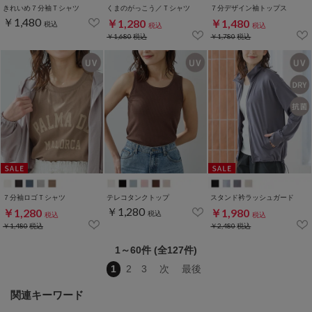
きれいめ７分袖Ｔシャツ
くまのがっこう／Ｔシャツ
７分デザイン袖トップス
￥1,480
￥1,280
￥1,480
税込
税込
税込
￥1,680
税込
￥1,780
税込
７分袖ロゴＴシャツ
テレコタンクトップ
スタンド衿ラッシュガード
￥1,280
￥1,280
￥1,980
税込
税込
税込
￥1,480
税込
￥2,480
税込
1～60件 (全127件)
1
2
3
次
最後
関連キーワード