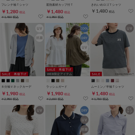
フレンチ袖Ｔシャツ
遮熱素材カップ付Ｔ
きれいめロゴＴシャツ
￥1,480
￥1,280
￥1,480
税込
税込
税込
￥1,480
税込
￥1,980
税込
WEB限定アイテム
８分袖Ｖネックカーデ
ラッシュガード
ムーミン／半袖Ｔシャツ
￥1,980
￥1,980
￥1,480
税込
税込
税込
￥2,980
税込
￥2,680
税込
￥1,780
税込