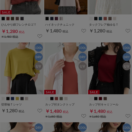
ひんやり綿フレンチロゴＴ
ハイネックチュニック
タックフレア袖ゆるＴ
￥1,480
￥1,280
￥1,280
税込
税込
税込
￥1,480
税込
切替袖Ｔシャツ
カップ付タンクトップ
カップ付キャミソール
￥1,280
￥1,480
￥1,480
税込
税込
税込
￥1,680
税込
￥1,680
税込