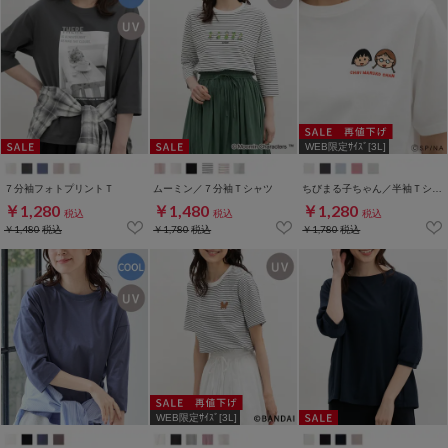
WEB限定ｻｲｽﾞ[3L]
７分袖フォトプリントＴ
ムーミン／７分袖Ｔシャツ
ちびまる子ちゃん／半袖Ｔシャツ
￥1,280
￥1,480
￥1,280
税込
税込
税込
￥1,480
税込
￥1,780
税込
￥1,780
税込
WEB限定ｻｲｽﾞ[3L]