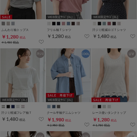
WEB限定ｻｲｽﾞ[3L]
WEB限定ｻｲｽﾞ[3L]
ふんわり袖トップス
フリル袖Ｔシャツ
汗ジミ軽減ロゴＴシャツ
￥1,280
￥1,480
￥1,280
税込
税込
税込
￥1,480
税込
WEB限定ｻｲｽﾞ[3L]
WEB限定ｻｲｽﾞ[3L]
汗ジミ軽減フレア袖Ｔ
クール半袖デニムシャツ
レース使いタンクトップ
￥1,480
￥1,980
￥1,280
税込
税込
税込
￥2,980
税込
￥1,780
税込