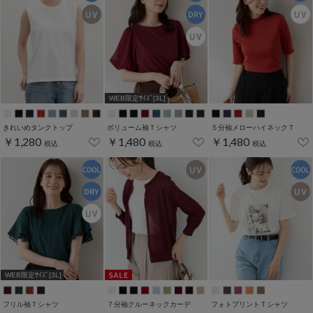
WEB限定ｻｲｽﾞ[3L]
きれいめタンクトップ
ボリューム袖Ｔシャツ
５分袖メローハイネックＴ
￥1,280
￥1,480
￥1,480
税込
税込
税込
WEB限定ｻｲｽﾞ[3L]
フリル袖Ｔシャツ
７分袖クルーネックカーデ
フォトプリントＴシャツ