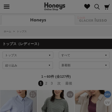
Look
ホーム
>
トップス
トップス（レディース）
絞り込み
1～60件 (全127件)
1
2
3
次
最後