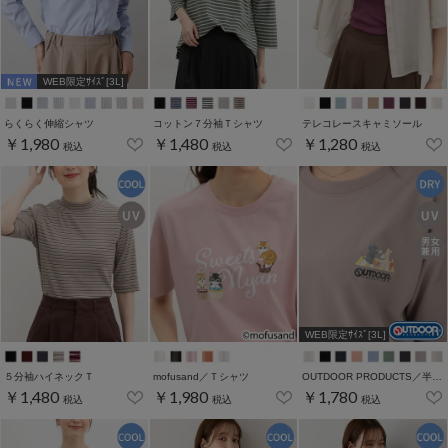
WEB限定ｻｲｽﾞ[3L]
らくらく伸縮シャツ
コットン７分袖Ｔシャツ
テレコレースキャミソール
￥1,980
￥1,480
￥1,280
税込
税込
税込
WEB限定ｻｲｽﾞ[3L]
５分袖ハイネックＴ
mofusand／Ｔシャツ
OUTDOOR PRODUCTS／半袖Ｔシャツ
￥1,480
￥1,980
￥1,780
税込
税込
税込