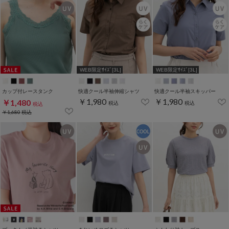
WEB限定ｻｲｽﾞ[3L]
WEB限定ｻｲｽﾞ[3L]
カップ付レースタンク
快適クール半袖伸縮シャツ
快適クール半袖スキッパー
￥1,980
￥1,980
￥1,480
税込
税込
税込
￥1,680
税込