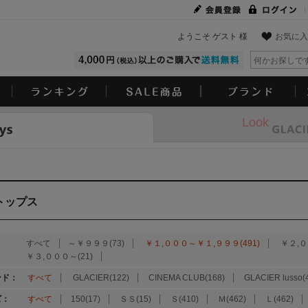
ようこそ ゲスト 様
お気に入
Look
トップス
：
すべて
～￥９９９(73)
￥１,０００～￥１,９９９(491)
￥２,０
￥３,０００～(21)
ンド：
すべて
GLACIER(122)
CINEMA CLUB(168)
GLACIER lusso(
ズ：
すべて
150(17)
ＳＳ(15)
Ｓ(410)
Ｍ(462)
Ｌ(462)