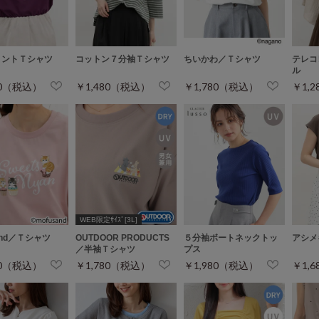
リントＴシャツ
コットン７分袖Ｔシャツ
ちいかわ／Ｔシャツ
テレコ
ル
80（税込）
￥1,480（税込）
￥1,780（税込）
￥1,
WEB限定ｻｲｽﾞ[3L]
and／Ｔシャツ
OUTDOOR PRODUCTS
５分袖ボートネックトッ
アシメ
／半袖Ｔシャツ
プス
80（税込）
￥1,780（税込）
￥1,980（税込）
￥1,