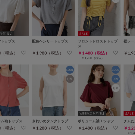
ｲｽﾞ[3L]
付トップス
配色ヘンリートップス
フロントドロストトップ
裾レー
ス
80（税込）
￥1,980（税込）
￥1,480（税込）
￥1,
￥1,780（税込）
WEB限定ｻｲｽﾞ[3L]
ーム袖トップス
きれいめタンクトップ
ボリューム袖Ｔシャツ
チムた
80（税込）
￥1,280（税込）
￥1,480（税込）
￥1,
￥1,