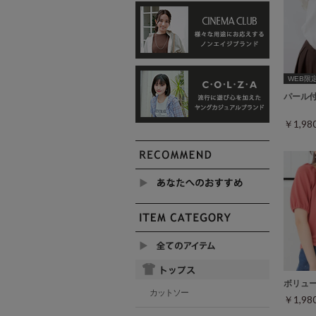
WEB限定ｻ
パール
￥1,9
ボリュ
カットソー
￥1,9