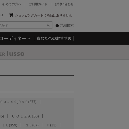
初めての方へ
ご利用ガイド
お問い合わせ
り
ショッピングカートに商品はありません
詳細検索
００～￥２,９９９(277)
45)
C･O･L･Z･A(156)
ＬＬ(359)
３Ｌ(67)
Ｆ(13)