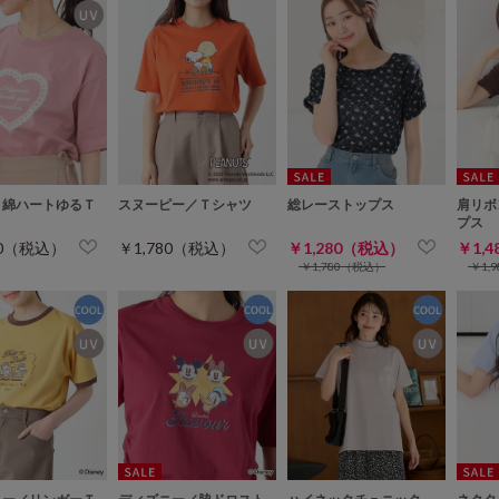
り綿ハートゆるＴ
スヌーピー／Ｔシャツ
総レーストップス
肩リボ
プス
80（税込）
￥1,780（税込）
￥1,280（税込）
￥1,
￥1,780（税込）
￥1,