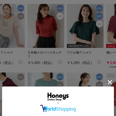
WEB限定ｻｲｽﾞ[3L]
ーＴシャツ
５分袖メローハイネック
フリル袖Ｔシャツ
袖レー
Ｔ
80（税込）
￥1,480（税込）
￥1,280（税込）
￥1,
￥1,