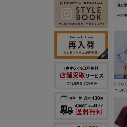
並び
1～60件 
らくら
￥1,9