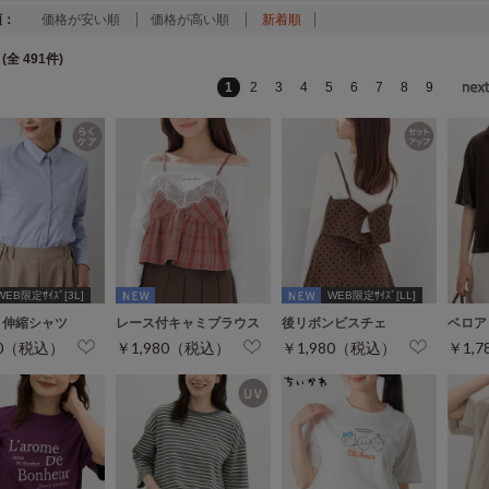
順：
価格が安い順
価格が高い順
新着順
(全 491件)
1
2
3
4
5
6
7
8
9
WEB限定ｻｲｽﾞ[3L]
WEB限定ｻｲｽﾞ[LL]
く伸縮シャツ
レース付キャミブラウス
後リボンビスチェ
ベロア
80（税込）
￥1,980（税込）
￥1,980（税込）
￥1,