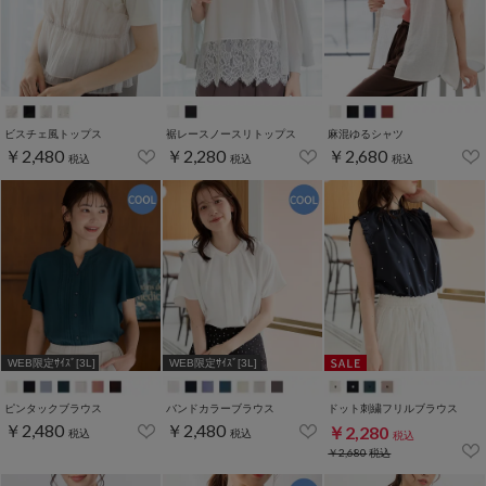
ビスチェ風トップス
裾レースノースリトップス
麻混ゆるシャツ
￥2,480
￥2,280
￥2,680
税込
税込
税込
WEB限定ｻｲｽﾞ[3L]
WEB限定ｻｲｽﾞ[3L]
ピンタックブラウス
バンドカラーブラウス
ドット刺繍フリルブラウス
￥2,480
￥2,480
￥2,280
税込
税込
税込
￥2,680
税込