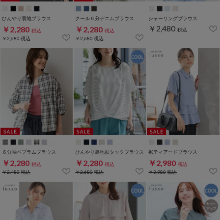
ひんやり裏地ブラウス
クール６分デニムブラウス
シャーリングブラウス
￥2,480
￥2,280
￥2,280
税込
税込
税込
￥2,680
税込
￥2,680
税込
６分袖ペプラムブラウス
ひんやり裏地裾タックブラウス
裾ティアードブラウス
￥2,280
￥2,280
￥2,980
税込
税込
税込
￥2,480
税込
￥2,680
税込
￥3,980
税込