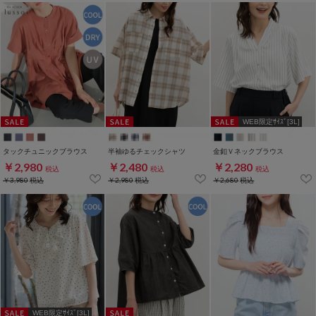
WEB限定ｻｲｽﾞ[3L]
タックチュニックブラウス
半袖ゆるチェックシャツ
金釦Ｖネックブラウス
￥2,980
￥2,480
￥2,280
税込
税込
税込
￥3,980
税込
￥2,980
税込
￥2,680
税込
WEB限定ｻｲｽﾞ[3L]