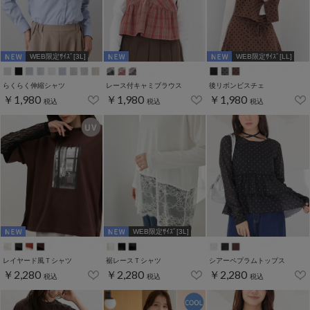
WEB限定ｻｲｽﾞ[3L]
WEB限定ｻｲｽﾞ[LL]
らくらく伸縮シャツ
レース付キャミブラウス
後リボンビスチェ
￥1,980
￥1,980
￥1,980
税込
税込
税込
WEB限定ｻｲｽﾞ[3L]
レイヤード風Ｔシャツ
裾レースＴシャツ
シアーペプラムトップス
￥2,280
￥2,280
￥2,280
税込
税込
税込