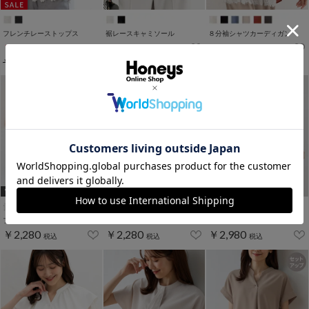
フレンチレーストップス
裾レースキャミソール
８分袖シャツカーディガン
￥1,980
￥2,980
￥2,980
税込
税込
税込
￥3,980
税込
WEB限定ｻｲｽﾞ[LL]
フリル使いトップス
ホルター付フリルトップス
裾レースキャミ付カーデ
￥2,280
￥2,280
￥2,980
税込
税込
税込