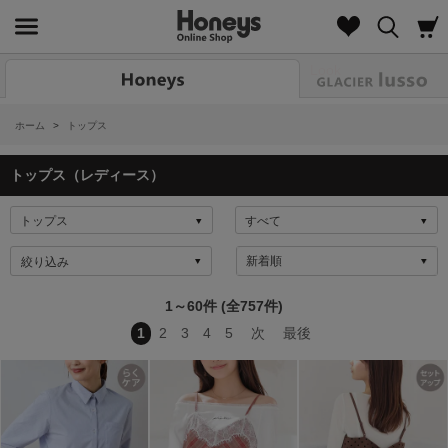
Look
ホーム
>
トップス
トップス（レディース）
絞り込み
1～60件 (全757件)
1
2
3
4
5
次
最後