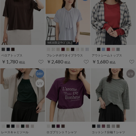
WEB限定ｻｲｽﾞ[3L]
ベロアトップス
フレンチボウタイブラウス
アウトシームトップス
￥1,780
￥2,480
￥1,680
税込
税込
税込
レースキャミソール
ロゴプリントＴシャツ
コットン７分袖Ｔシャツ