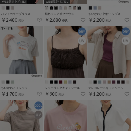
WEB限定ｻｲｽﾞ[3L]
WEB限定ｻｲｽﾞ[3L]
バンドカラーブラウス
配色フレア袖ブラウス
ちいかわ／衿付トップス
￥2,480
￥2,680
￥2,280
税込
税込
税込
ちいかわ／Ｔシャツ
シャーリングキャミソール
テレコレースキャミソール
￥1,780
￥980
￥1,280
税込
税込
税込