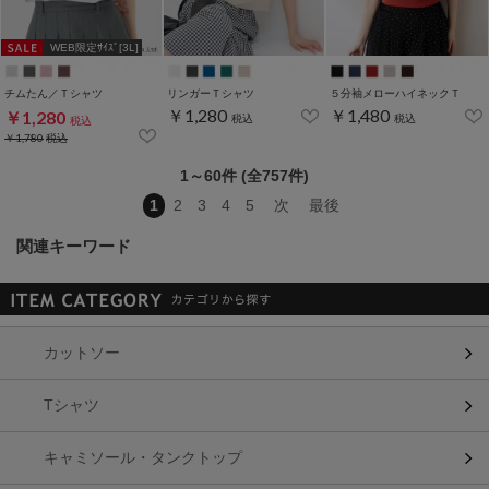
WEB限定ｻｲｽﾞ[3L]
チムたん／Ｔシャツ
リンガーＴシャツ
５分袖メローハイネックＴ
￥1,280
￥1,480
￥1,280
税込
税込
税込
￥1,780
税込
1～60件 (全757件)
1
2
3
4
5
次
最後
関連キーワード
カットソー
Tシャツ
キャミソール・タンクトップ