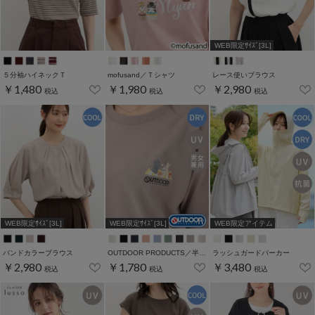
WEB限定ｻｲｽﾞ[3L]
５分袖ハイネックＴ
mofusand／Ｔシャツ
レース使いブラウス
￥1,480
￥1,980
￥2,980
税込
税込
税込
WEB限定ｻｲｽﾞ[3L]
WEB限定ｻｲｽﾞ[3L]
WEB限定アイテム
バンドカラーブラウス
OUTDOOR PRODUCTS／半袖Ｔシャツ
ラッシュガードパーカー
￥2,980
￥1,780
￥3,480
税込
税込
税込