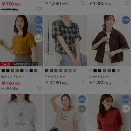
￥1,280
￥1,480
￥980
税込
税込
税込
￥1,280
税込
WEB限定ｻｲｽﾞ[3L]
袖タックＴシャツ
フード付シャツ
ショート丈シャツ
￥2,280
￥2,280
￥980
税込
税込
税込
￥1,280
税込