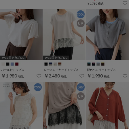
￥1,780
税込
WEB限定ｻｲｽﾞ[3L]
WEB限定ｻｲｽﾞ[3L]
パール付トップス
レースレイヤードトップス
配色ヘンリートップス
￥1,980
￥2,480
￥1,980
税込
税込
税込