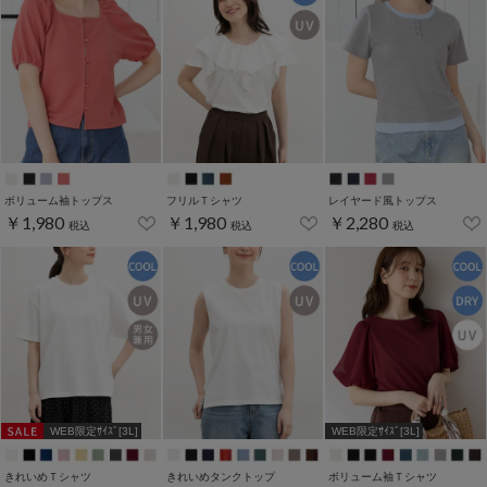
ボリューム袖トップス
フリルＴシャツ
レイヤード風トップス
￥1,980
￥1,980
￥2,280
税込
税込
税込
WEB限定ｻｲｽﾞ[3L]
WEB限定ｻｲｽﾞ[3L]
きれいめＴシャツ
きれいめタンクトップ
ボリューム袖Ｔシャツ