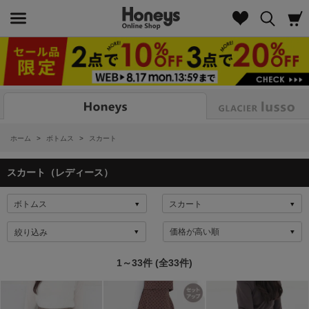
Look
ホーム
>
ボトムス
>
スカート
スカート（レディース）
絞り込み
1～33件 (全33件)