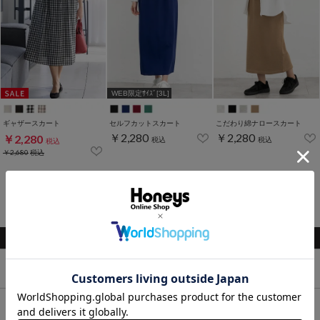
WEB限定ｻｲｽﾞ[3L]
ギャザースカート
セルフカットスカート
こだわり綿ナロースカート
￥2,280
￥2,280
￥2,280
税込
税込
税込
￥2,680
税込
1～9件 (全9件)
関連キーワード
トップス
ボトムス