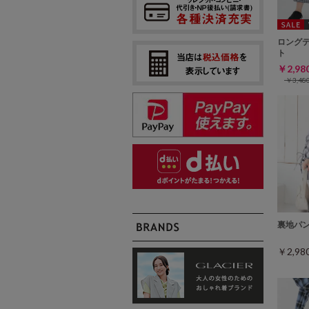
ロング
ト
￥2,9
￥3,4
裏地パ
￥2,9