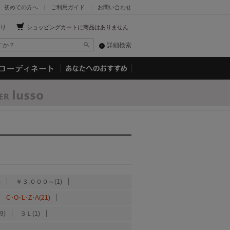
初めての方へ
ご利用ガイド
お問い合わせ
り
ショッピングカートに商品はありません
詳細検索
)
￥３,０００～(1)
C･O･L･Z･A(21)
9)
３Ｌ(1)