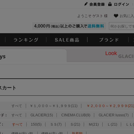
ようこそ ゲスト 様
お気に入
Look
スカート
：
すべて
￥１,０００～￥１,９９９(11)
￥２,０００～￥２,９９９(21
ンド：
すべて
GLACIER(15)
CINEMA CLUB(9)
GLACIER lusso(7)
ズ：
すべて
150(5)
ＳＳ(7)
Ｓ(21)
Ｍ(21)
Ｌ(21)
ＬＬ(
順：
価格が安い順
価格が高い順
新着順