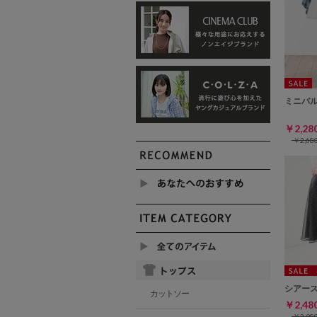
ミニバ
￥2,2
￥2,6
シアー
カットソー
￥2,4
￥3,9