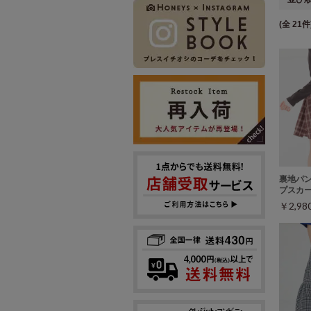
(全 21件
裏地パ
プスカ
￥2,9