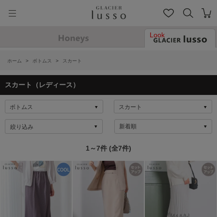
Look
ホーム
>
ボトムス
>
スカート
スカート（レディース）
絞り込み
1～7件 (全7件)