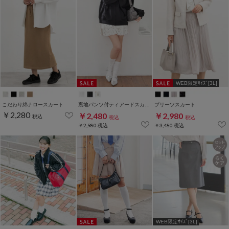
WEB限定ｻｲｽﾞ[3L]
こだわり綿ナロースカート
裏地パンツ付ティアードスカート
プリーツスカート
￥2,280
￥2,480
￥2,980
税込
税込
税込
￥2,980
税込
￥3,480
税込
WEB限定ｻｲｽﾞ[3L]