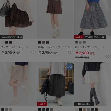
WEB限定ｻｲｽﾞ[LL]
WEB限定ｻｲｽﾞ[3L]
ティアードミニスカート
裏地パンツ付ミニプリーツスカート
ロングティアードスカート
￥2,980
￥2,980
￥2,980
税込
税込
税込
￥3,480
税込