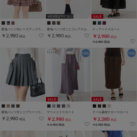
WEB限定ｻｲｽﾞ[LL]
裏地パンツ付レースアップスカート
裏地パンツ付ミニフレアスカート
ティアードスカート
￥2,980
￥2,980
￥2,980
税込
税込
税込
￥3,980
税込
裏地パンツ付ミニプリーツスカート
マーメイドスカート
クール素材ナロースカート
￥2,980
￥2,980
￥2,280
税込
税込
税込
￥4,480
税込
￥2,480
税込