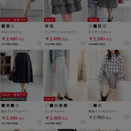
ナロースカート
ティアードミニスカート
ギャザースカート
￥2,480
￥2,480
￥2,280
税込
税込
税込
￥4,980
税込
￥2,980
税込
￥2,680
税込
WEB限定ｻｲｽﾞ[3L]
釦付フレアスカート
ロングスカート
裏地パンツ付スカート
￥2,980
￥2,480
￥2,480
税込
税込
税込
￥3,480
税込
￥2,980
税込