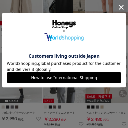
バルーンスカート
ベルト付タイトスカート
ミニバルーンスカート
￥2,980
￥2,480
￥2,280
税込
税込
税込
￥3,480
税込
￥2,680
税込
WEB限定ｻｲｽﾞ[3L]
リボン付プリーツスカート
ティアードミニスカート
ベルト付フレアスカート７０丈
￥2,980
￥2,280
￥2,480
税込
税込
税込
￥2,680
税込
￥3,980
税込