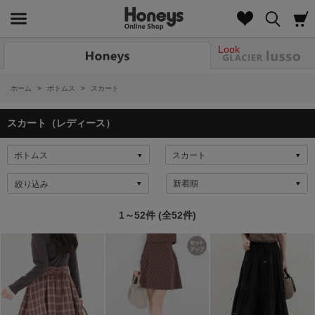
Look
ホーム
>
ボトムス
>
スカート
スカート（レディース）
絞り込み
1～52件 (全52件)