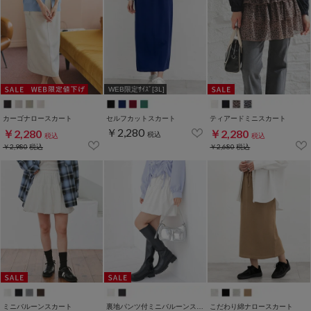
WEB限定ｻｲｽﾞ[3L]
カーゴナロースカート
セルフカットスカート
ティアードミニスカート
￥2,280
￥2,280
￥2,280
税込
税込
税込
￥2,980
税込
￥2,680
税込
ミニバルーンスカート
裏地パンツ付ミニバルーンスカート
こだわり綿ナロースカート