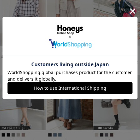
WEB限定ｻｲｽﾞ[3L]
裏地パンツ付スカート
プリーツスカート
裏地パンツ付ミニスカート
￥2,980
￥2,980
￥2,980
税込
税込
税込
￥3,480
税込
WEB限定ｻｲｽﾞ[3L]