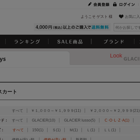
ようこそ ゲスト 様
お気に入
Look
スカート
：
すべて
￥１,０００～￥１,９９９(11)
￥２,０００～￥２,９９９(21)
ンド：
すべて
GLACIER(10)
GLACIER lusso(5)
C･O･L･Z･A(1)
ズ：
すべて
150(1)
Ｓ(1)
Ｍ(1)
Ｌ(1)
ＬＬ(1)
順：
価格が安い順
価格が高い順
新着順