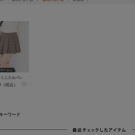
ｲｽﾞ[LL]
ツミニスカパン
80（税込）
キーワード