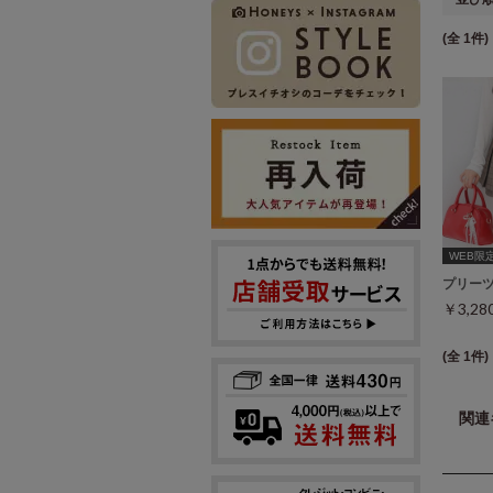
(全 1件)
WEB限定ｻ
プリー
￥3,2
(全 1件)
関連