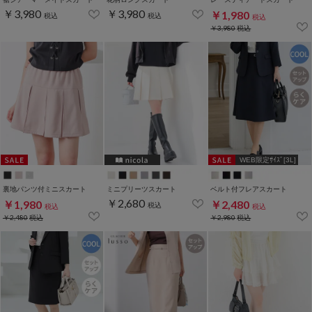
￥3,980
￥3,980
￥1,980
税込
税込
税込
￥3,980
税込
WEB限定ｻｲｽﾞ[3L]
裏地パンツ付ミニスカート
ミニプリーツスカート
ベルト付フレアスカート
￥2,680
￥1,980
￥2,480
税込
税込
税込
￥2,480
税込
￥2,980
税込