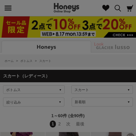
Look
ホーム
>
ボトムス
>
スカート
スカート（レディース）
絞り込み
1～60件 (全90件)
1
2
次
最後