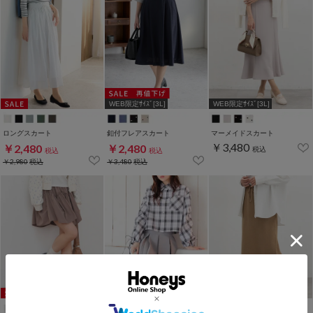
WEB限定ｻｲｽﾞ[3L]
WEB限定ｻｲｽﾞ[3L]
ロングスカート
釦付フレアスカート
マーメイドスカート
￥3,480
￥2,480
￥2,480
税込
税込
税込
￥2,980
税込
￥3,480
税込