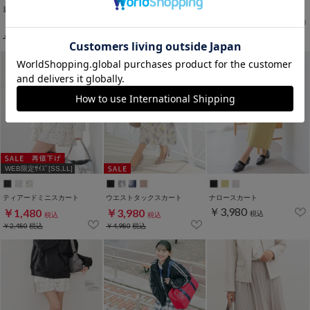
裏地パンツ付ミニスカート
裏地パンツ付スカート
こだわり綿ナロースカート
￥2,980
￥2,280
￥1,980
税込
税込
税込
￥2,980
税込
WEB限定ｻｲｽﾞ[SS,LL]
ティアードミニスカート
ウエストタックスカート
ナロースカート
￥3,980
￥1,480
￥3,980
税込
税込
税込
￥2,480
税込
￥4,980
税込