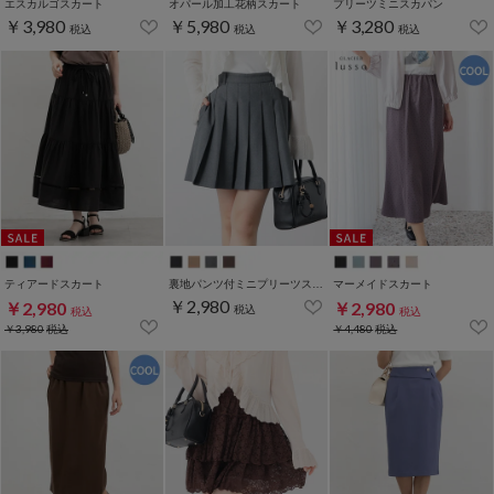
エスカルゴスカート
オパール加工花柄スカート
プリーツミニスカパン
￥3,980
￥5,980
￥3,280
税込
税込
税込
ティアードスカート
裏地パンツ付ミニプリーツスカート
マーメイドスカート
￥2,980
￥2,980
￥2,980
税込
税込
税込
￥3,980
税込
￥4,480
税込