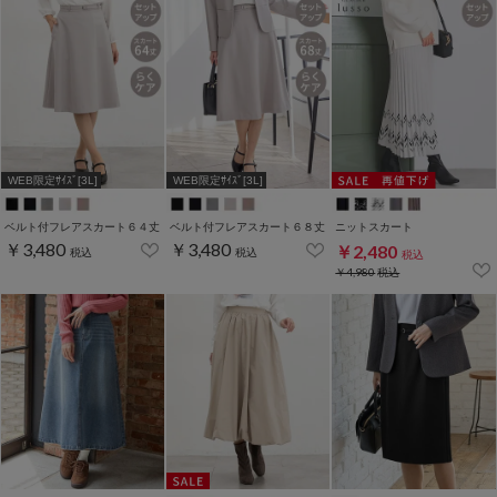
WEB限定ｻｲｽﾞ[3L]
WEB限定ｻｲｽﾞ[3L]
ベルト付フレアスカート６４丈
ベルト付フレアスカート６８丈
ニットスカート
￥3,480
￥3,480
￥2,480
税込
税込
税込
￥4,980
税込