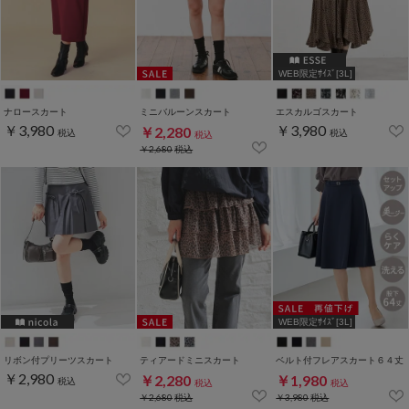
WEB限定ｻｲｽﾞ[3L]
ナロースカート
ミニバルーンスカート
エスカルゴスカート
￥3,980
￥3,980
￥2,280
税込
税込
税込
￥2,680
税込
WEB限定ｻｲｽﾞ[3L]
リボン付プリーツスカート
ティアードミニスカート
ベルト付フレアスカート６４丈
￥2,980
￥2,280
￥1,980
税込
税込
税込
￥2,680
税込
￥3,980
税込