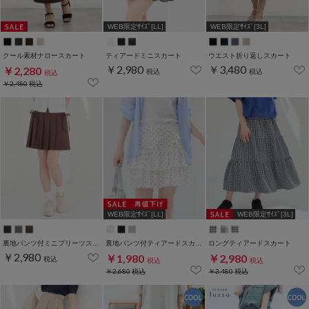
WEB限定ｻｲｽﾞ[LL]
WEB限定ｻｲｽﾞ[3L]
クール素材ナロースカート
ティアードミニスカート
ウエスト折り返しスカート
￥2,980
￥3,480
￥2,280
税込
税込
税込
￥2,480
税込
WEB限定ｻｲｽﾞ[LL]
WEB限定ｻｲｽﾞ[3L]
裏地パンツ付ミニプリーツスカート
裏地パンツ付ティアードスカート
ロングティアードスカート
￥2,980
￥1,980
￥2,980
税込
税込
税込
￥2,680
税込
￥3,480
税込