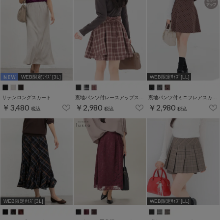
WEB限定ｻｲｽﾞ[3L]
WEB限定ｻｲｽﾞ[LL]
サテンロングスカート
裏地パンツ付レースアップスカート
裏地パンツ付ミニフレアスカート
￥3,480
￥2,980
￥2,980
税込
税込
税込
WEB限定ｻｲｽﾞ[3L]
WEB限定ｻｲｽﾞ[LL]