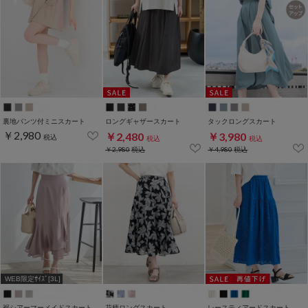
裏地パンツ付ミニスカート
ロングギャザースカート
タックロングスカート
￥2,980
￥2,480
￥3,980
税込
税込
税込
￥2,980
税込
￥4,980
税込
WEB限定ｻｲｽﾞ[3L]
裾シアーマーメイドスカート
花柄ロングスカート
レースティアードスカート