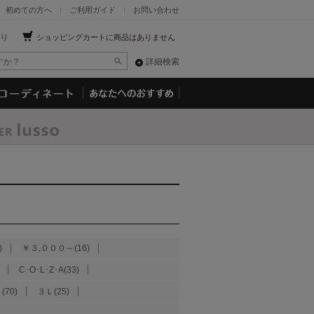
初めての方へ
ご利用ガイド
お問い合わせ
り
ショッピングカートに商品はありません
詳細検索
)
￥３,０００～(16)
C･O･L･Z･A(33)
(70)
３Ｌ(25)