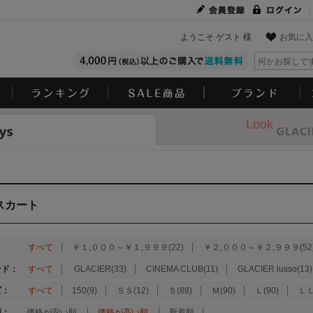
ようこそ ゲスト 様
お気に入
Look
スカート
：
すべて
￥１,０００～￥１,９９９(22)
￥２,０００～￥２,９９９(52
ンド：
すべて
GLACIER(33)
CINEMA CLUB(11)
GLACIER lusso(13)
ズ：
すべて
150(9)
ＳＳ(12)
Ｓ(88)
Ｍ(90)
Ｌ(90)
ＬＬ
順：
価格が安い順
価格が高い順
新着順