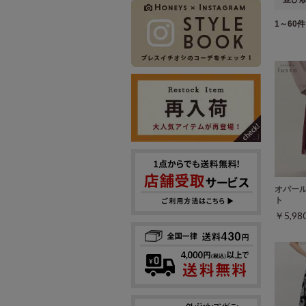
1～60件 
オパー
ト
￥5,9