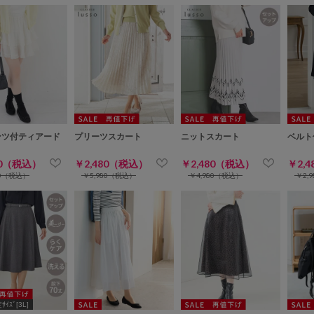
ンツ付ティアード
プリーツスカート
ニットスカート
ベルト
ト
80（税込）
￥2,480（税込）
￥2,480（税込）
￥2,
80（税込）
￥5,980（税込）
￥4,980（税込）
￥2,
ｲｽﾞ[3L]