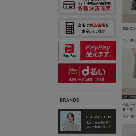
花柄ロ
￥3,9
WEB限定ｻ
ベルト
６４丈
￥3,4