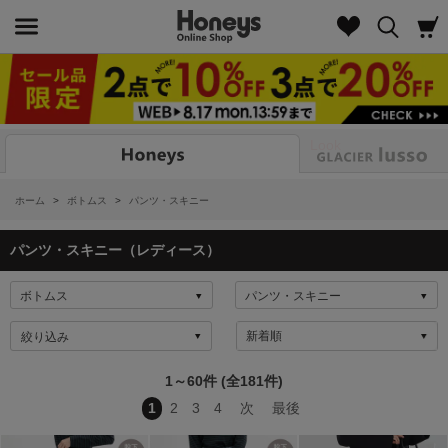
Look
ホーム
>
ボトムス
>
パンツ・スキニー
パンツ・スキニー（レディース）
絞り込み
1～60件 (全181件)
1
2
3
4
次
最後