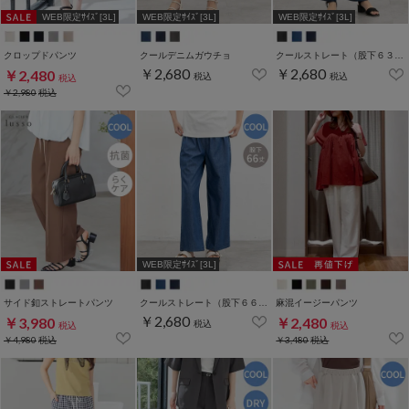
WEB限定ｻｲｽﾞ[3L]
WEB限定ｻｲｽﾞ[3L]
WEB限定ｻｲｽﾞ[3L]
クロップドパンツ
クールデニムガウチョ
クールストレート（股下６３ｃｍ）
￥2,680
￥2,680
￥2,480
税込
税込
税込
￥2,980
税込
WEB限定ｻｲｽﾞ[3L]
サイド釦ストレートパンツ
クールストレート（股下６６ｃｍ）
麻混イージーパンツ
￥2,680
￥3,980
￥2,480
税込
税込
税込
￥4,980
税込
￥3,480
税込