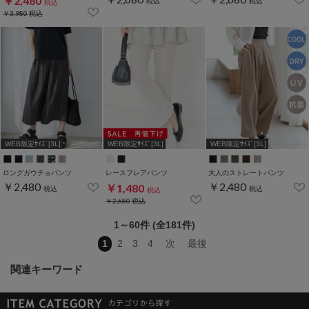
￥2,480
税込
税込
税込
￥3,980
税込
WEB限定ｻｲｽﾞ[3L]
WEB限定ｻｲｽﾞ[3L]
WEB限定ｻｲｽﾞ[3L]
ロングガウチョパンツ
レースフレアパンツ
大人のストレートパンツ
￥2,480
￥2,480
￥1,480
税込
税込
税込
￥2,680
税込
1～60件 (全181件)
1
2
3
4
次
最後
関連キーワード