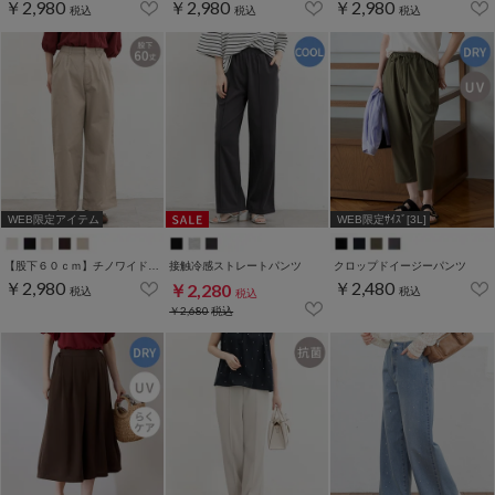
￥2,980
￥2,980
￥2,980
税込
税込
税込
WEB限定アイテム
WEB限定ｻｲｽﾞ[3L]
【股下６０ｃｍ】チノワイドストレート(股下60/63/66/69cm展開)
接触冷感ストレートパンツ
クロップドイージーパンツ
￥2,980
￥2,480
￥2,280
税込
税込
税込
￥2,680
税込