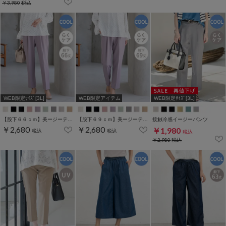
￥3,980
税込
WEB限定ｻｲｽﾞ[3L]
WEB限定アイテム
WEB限定ｻｲｽﾞ[3L]
【股下６６ｃｍ】美ージーテーパード(股下60/63/66/69cm展開)
【股下６９ｃｍ】美ージーテーパード(股下60/63/66/69cm展開)
接触冷感イージーパンツ
￥2,680
￥2,680
￥1,980
税込
税込
税込
￥2,980
税込