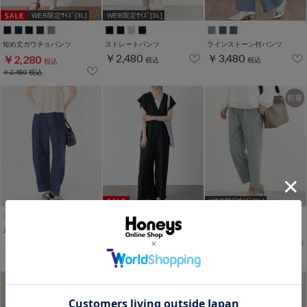
WEB限定ｻｲｽﾞ[3L]
WEB限定ｻｲｽﾞ[3L]
短め丈ガウチョパンツ
ストレートパンツ
ラインストーン付パンツ
￥2,480
￥3,480
￥2,280
税込
税込
税込
￥2,480
税込
WEB限定ｻｲｽﾞ[3L]
カーブパンツ
シャーリングサロペット
テーパードパンツ
￥2,980
￥2,480
￥3,480
税込
税込
税込
￥3,980
税込