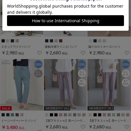
２タックワイドパンツ
接触冷感ライン入パンツ
脇ドロストカーゴパンツ
￥2,980
￥2,680
￥2,980
税込
税込
税込
WEB限定ｻｲｽﾞ[3L]
WEB限定ｻｲｽﾞ[3L]
イージーテーパードパンツ
【股下６０ｃｍ】美ージーテーパード(股下60/63/66/69cm展開)
【股下６３ｃｍ】美ージーテーパード(股下60/63/66/69cm展開)
￥2,680
￥2,680
￥3,480
税込
税込
税込