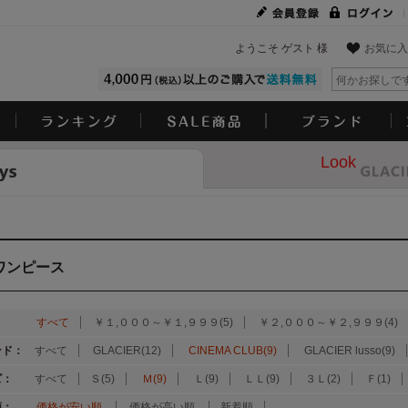
ようこそ ゲスト 様
お気に入
Look
ワンピース
：
すべて
￥１,０００～￥１,９９９(5)
￥２,０００～￥２,９９９(4)
ンド：
すべて
GLACIER(12)
CINEMA CLUB(9)
GLACIER lusso(9)
ズ：
すべて
Ｓ(5)
Ｍ(9)
Ｌ(9)
ＬＬ(9)
３Ｌ(2)
Ｆ(1)
順：
価格が安い順
価格が高い順
新着順