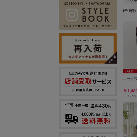
(全 9件)
ニット
￥1,4
￥2,9