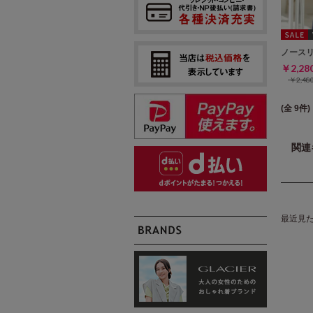
ノース
￥2,2
￥2,4
(全 9件)
関連
最近見