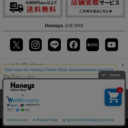
よくあるお問い合わせ
営業日カレンダー
店舗検索
当サイトでは、サイトの利便性向上のため、クッキー(Cookie)を使
用しています。詳しくは「
プライバシーポリシー
」をご覧くださ
GLOBAL GUIDE（海外からご利用のお客様）
い。
会社概要
特定取引に関する表記
個人情報保護方針
OK
©2009 HONEYS CO., LTD. All Rights Reserved.