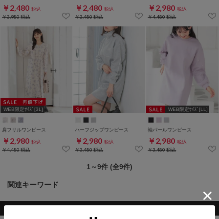
￥2,480
￥2,480
￥2,980
税込
税込
税込
￥3,980
税込
￥3,480
税込
￥4,480
税込
WEB限定ｻｲｽﾞ[3L]
WEB限定ｻｲｽﾞ[LL]
肩フリルワンピース
ハーフジップワンピース
袖パールワンピース
￥2,980
￥2,980
￥2,980
税込
税込
税込
￥4,480
税込
￥3,480
税込
￥3,480
税込
1～9件 (全9件)
関連キーワード