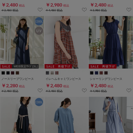
￥2,480
￥2,980
￥2,480
税込
税込
税込
￥3,480
税込
￥4,480
税込
￥3,980
税込
WEB限定ｻｲｽﾞ[3L]
ノースリーブワンピース
イレヘムキャミワンピース
シャーリングワンピース
￥2,280
￥2,480
￥2,480
税込
税込
税込
￥2,480
税込
￥3,480
税込
￥4,980
税込