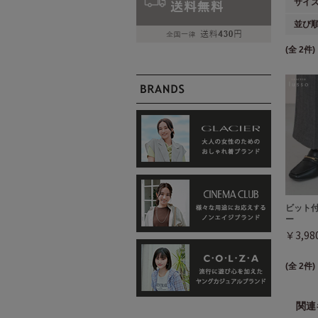
サイ
並び
(全 2件)
ビット
ー
￥3,9
(全 2件)
関連