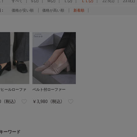
ズ：
すべて
Ｓ(2)
Ｍ(2)
Ｌ(2)
ＬＬ(2)
22.5(1)
23.0(1)
順：
価格が安い順
価格が高い順
新着順
付ヒールローファ
ベルト付ローファー
80（税込）
￥3,980（税込）
キーワード