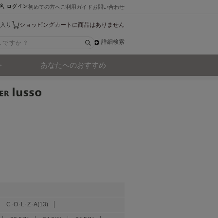
初めての方へ
ご利用ガイド
お問い合わせ
入り
ショッピングカートに商品はありません
詳細検索
ト
あなたへのおすすめ
C･O･L･Z･A(13)