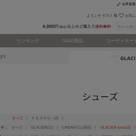
ようこそ ゲスト 様
お気に
ランキング
SALE商品
コーディネー
Look
シューズ
：
すべて
￥３,０００～(2)
ンド：
すべて
GLACIER(11)
CINEMA CLUB(5)
GLACIER lusso(2)