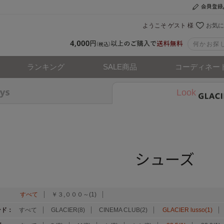
ようこそ ゲスト 様
お気に
ランキング
SALE商品
コーディネー
Look
シューズ
：
すべて
￥３,０００～(1)
ンド：
すべて
GLACIER(8)
CINEMA CLUB(2)
GLACIER lusso(1)