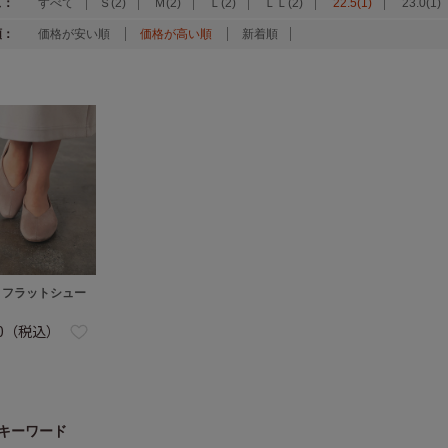
ズ：
すべて
Ｓ(2)
Ｍ(2)
Ｌ(2)
ＬＬ(2)
22.5(1)
23.0(1)
順：
価格が安い順
価格が高い順
新着順
トフラットシュー
80（税込）
キーワード