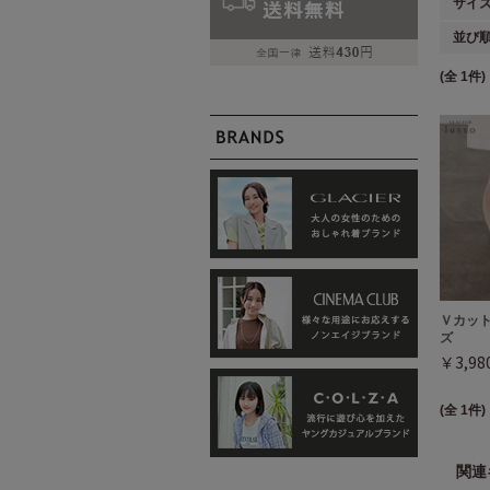
サイ
並び
(全 1件)
Ｖカッ
ズ
￥3,9
(全 1件)
関連