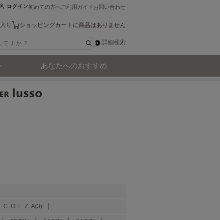
初めての方へ
ご利用ガイド
お問い合わせ
入り
ショッピングカートに商品はありません
詳細検索
ト
あなたへのおすすめ
C･O･L･Z･A(3)