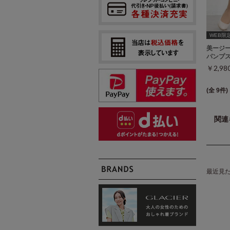
WEB限定ｻｲ
美ージ
パンプ
￥2,9
(全 9件)
関連
最近見