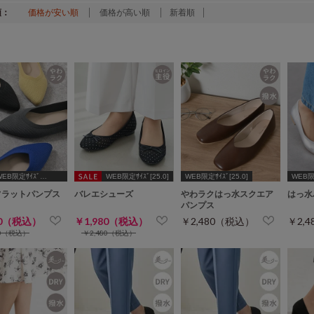
順：
価格が安い順
価格が高い順
新着順
WEB限定ｻｲｽﾞ
WEB限定ｻｲｽﾞ[25.0]
WEB限定ｻｲｽﾞ[25.0]
WEB限定
2.5,24.5,25.0]
フラットパンプス
バレエシューズ
やわラクはっ水スクエア
はっ水
パンプス
80（税込）
￥1,980（税込）
￥2,480（税込）
￥2,
80（税込）
￥2,480（税込）