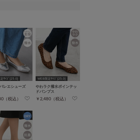
ｻｲｽﾞ[25.0]
WEB限定ｻｲｽﾞ[25.0]
バレエシューズ
やわラク撥水ポインテッ
ドパンプス
480（税込）
￥2,480（税込）