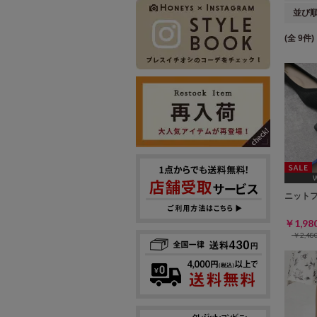
並び
(全 9件)
[2
ニット
￥1,9
￥2,4