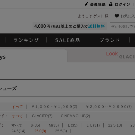
ようこそ ゲスト 様
お気に入
Look
シューズ
：
すべて
￥１,０００～￥１,９９９(2)
￥２,０００～￥２,９９９(7)
ンド：
すべて
GLACIER(7)
CINEMA CLUB(2)
ズ：
すべて
Ｓ(35)
Ｍ(35)
Ｌ(35)
ＬＬ(31)
22.5(13)
23
24.5(14)
25.0(8)
25.5(3)