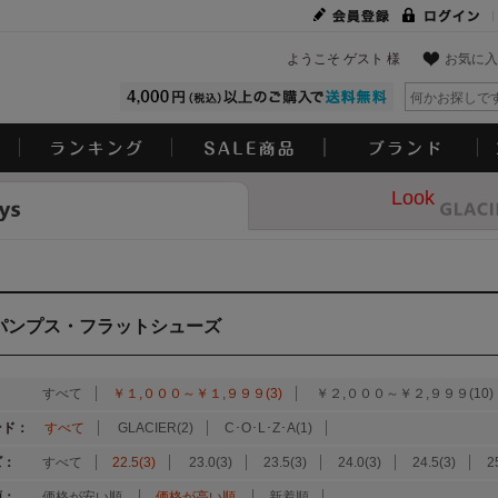
ようこそ ゲスト 様
お気に入
Look
パンプス・フラットシューズ
：
すべて
￥１,０００～￥１,９９９(3)
￥２,０００～￥２,９９９(10)
ンド：
すべて
GLACIER(2)
C･O･L･Z･A(1)
ズ：
すべて
22.5(3)
23.0(3)
23.5(3)
24.0(3)
24.5(3)
2
順：
価格が安い順
価格が高い順
新着順