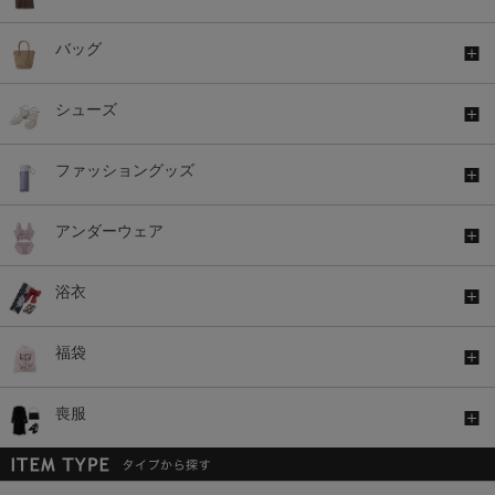
バッグ
シューズ
ファッショングッズ
アンダーウェア
浴衣
福袋
喪服