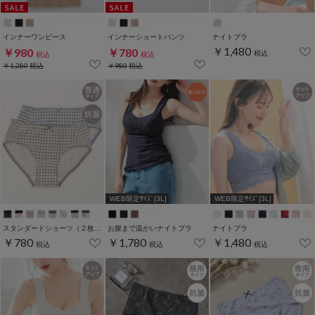
インナーワンピース
インナーショートパンツ
ナイトブラ
￥1,480
￥980
￥780
税込
税込
税込
￥1,280
税込
￥980
税込
WEB限定ｻｲｽﾞ[3L]
WEB限定ｻｲｽﾞ[3L]
スタンダードショーツ（２枚組）
お腹まで温かいナイトブラ
ナイトブラ
￥780
￥1,780
￥1,480
税込
税込
税込