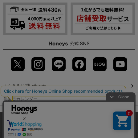
よくあるお問い合わせ
営業日カレンダー
店舗検索
当サイトでは、サイトの利便性向上のため、クッキー(Cookie)を使
用しています。詳しくは「
プライバシーポリシー
」をご覧くださ
GLOBAL GUIDE（海外からご利用のお客様）
い。