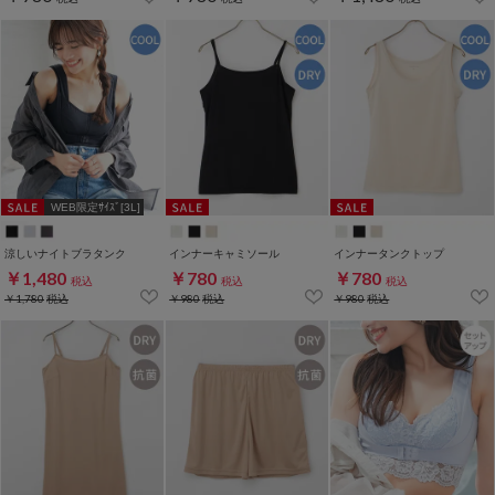
WEB限定ｻｲｽﾞ[3L]
涼しいナイトブラタンク
インナーキャミソール
インナータンクトップ
￥1,480
￥780
￥780
税込
税込
税込
￥1,780
税込
￥980
税込
￥980
税込