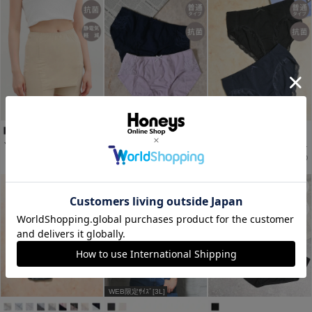
Ｙラインカバーぺチパンツ
スタンダードショーツ無地（２枚組）
スタンダードショーツ無地（２枚組）
￥980
￥780
￥780
税込
税込
税込
WEB限定ｻｲｽﾞ[3L]