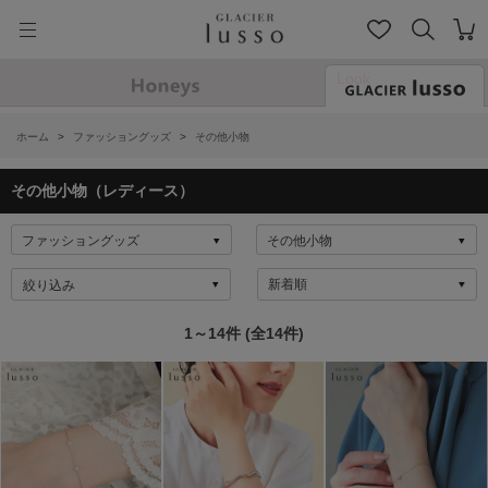
Look
ホーム
>
ファッショングッズ
>
その他小物
その他小物（レディース）
絞り込み
1～14件 (全14件)