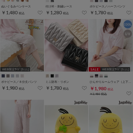
ぬいぐるみペンケース
付け衿・刺繍レース
ポケピース／ハーフパンツ
￥1,480
￥1,280
￥1,780
税込
税込
税込
WEB限定ｻｲｽﾞ[S,LL]
WEB限定ｻｲｽﾞ[S,LL]
ポケピース／８分丈パンツ
ミニ財布・リボン
ひんやりルームウェア（上下セット）
￥1,980
￥1,780
￥1,980
税込
税込
税込
￥2,480
税込