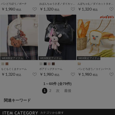
パンどろぼう／ポーチ
おぱんちゅうさぎ／ダイカットタオルハンカチ
んぽちゃむ／ダイカットタオルハンカチ
￥1,980
￥1,320
￥1,320
税込
税込
税込
WEB限定アイテム
WEB限定アイテム
WEB限定アイテム
もぐもぐくまチャーム
ボアドッグチャーム
パンどろぼう／コインパース
￥1,320
￥1,980
￥1,980
税込
税込
税込
1～60件 (全79件)
1
2
次
最後
関連キーワード