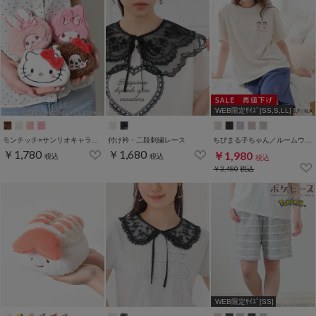
WEB限定ｻｲｽﾞ[SS,S,LL]
モンチッチ×サンリオキャラクターズ／ポーチ
付け衿・二段刺繍レース
ちびまる子ちゃん／ルームウェア（上下セット）
￥1,780
￥1,680
￥1,980
税込
税込
税込
￥3,480
税込
WEB限定ｻｲｽﾞ[SS]