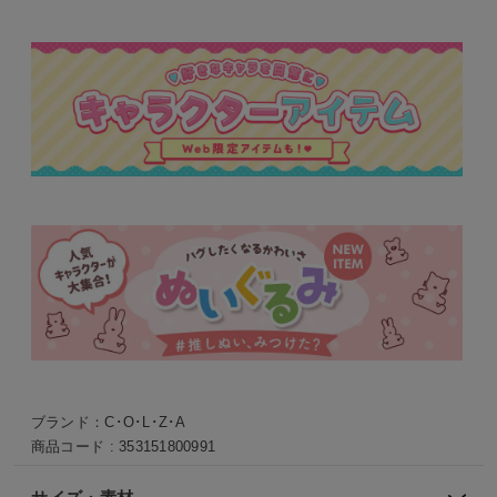
ブランド：
C･O･L･Z･A
商品コード :
353151800991