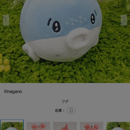
フグ
在庫：
〇