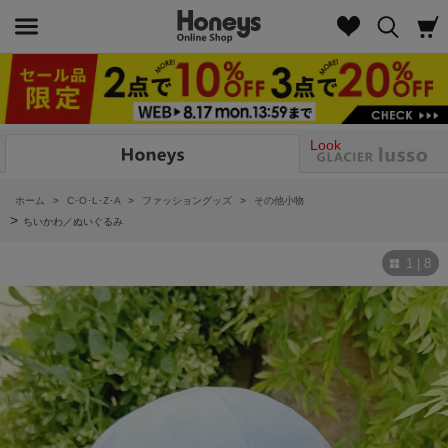
Look
ホーム
>
C･O･L･Z･A
>
ファッショングッズ
>
その他小物
>
ちいかわ／ぬいぐるみ
1 | 8