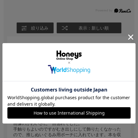
絞り込み
表示：新しい順
【投稿日：2026.2.15】
かわいい。
色：古本屋
サイズ感
:ちょうどいい
さっちゃん
身長:
161～165cm
体型:
普通
年代:
40代前半
普段着ているサイズ:
L
靴のサイズ:
23.5cm
体重:
56kg~60kg
画像のかわいさに一目惚れでした。
手触りもよいのですがむき出しにして飾りたくなかった
ので、推しぬいぐるみ用ポーチに入れています。本を収