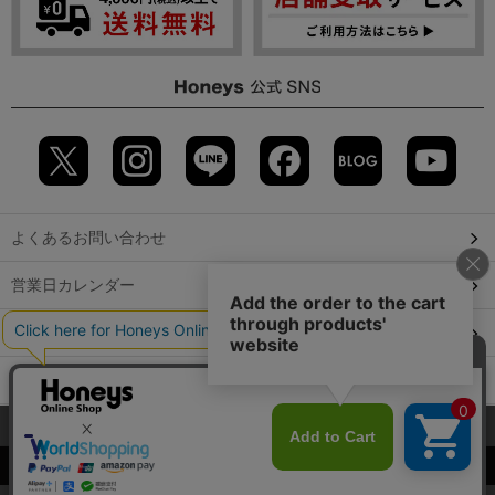
よくあるお問い合わせ
営業日カレンダー
店舗検索
GLOBAL GUIDE（海外からご利用のお客様）
当サイトでは、サイトの利便性向上のため、クッキー(Cookie)を使
会社概要
特定取引に関する表記
個人情報保護方針
用しています。詳しくは「
プライバシーポリシー
」をご覧くださ
©2009 HONEYS CO., LTD. All Rights Reserved.
い。