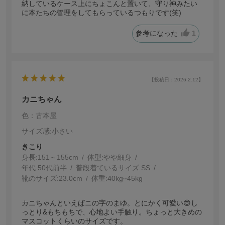
納しているケース上にちょこんと置いて、守り神みたい
に本たちの管理をしてもらっているつもりです(笑)
参考になった
1
【投稿日：2026.2.12】
カニちゃん
色：古本屋
サイズ感
:小さい
きこり
身長:
151～155cm
体型:
細身
年代:
50代前半
普段着ているサイズ:
SS
靴のサイズ:
23.0cm
体重:
40kg~45kg
カニちゃんといえばニの字のまゆ。とにかく可愛い😍し
っとり&もちもちで、心地よい手触り。ちょっと大きめの
マスコットくらいのサイズです。