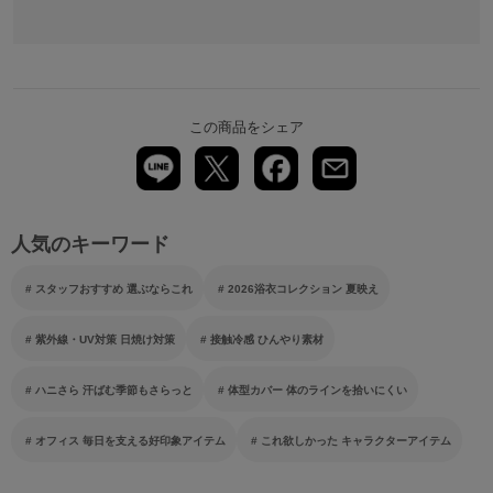
この商品をシェア
人気のキーワード
スタッフおすすめ 選ぶならこれ
2026浴衣コレクション 夏映え
紫外線・UV対策 日焼け対策
接触冷感 ひんやり素材
ハニさら 汗ばむ季節もさらっと
体型カバー 体のラインを拾いにくい
オフィス 毎日を支える好印象アイテム
これ欲しかった キャラクターアイテム