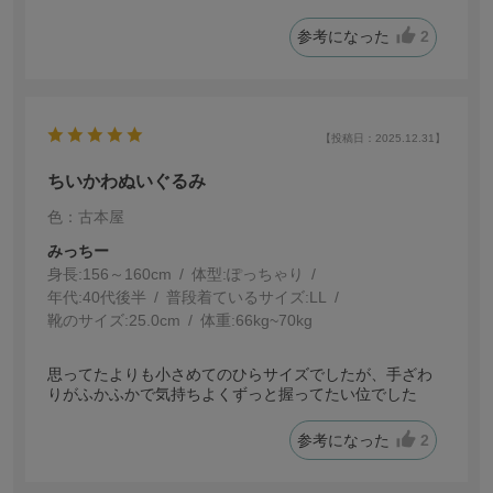
参考になった
2
【投稿日：2025.12.31】
ちいかわぬいぐるみ
色：古本屋
みっちー
身長:
156～160cm
体型:
ぽっちゃり
年代:
40代後半
普段着ているサイズ:
LL
靴のサイズ:
25.0cm
体重:
66kg~70kg
思ってたよりも小さめてのひらサイズでしたが、手ざわ
りがふかふかで気持ちよくずっと握ってたい位でした
参考になった
2