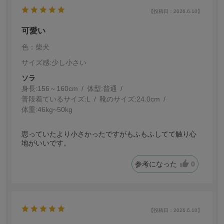
【投稿日：2026.6.10】
可愛い
色：柴犬
サイズ感
:少し小さい
ソラ
身長:
156～160cm
体型:
普通
普段着ているサイズ:
L
靴のサイズ:
24.0cm
体重:
46kg~50kg
思っていたより小さかったですがもふもふしてて触り心
地がいいです。
参考になった
0
【投稿日：2026.6.10】