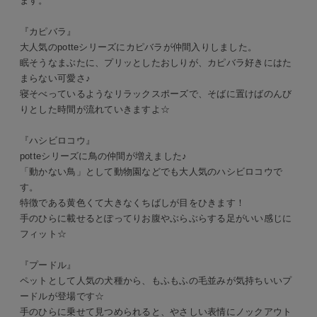
ます。
『カピバラ』
大人気のpotteシリーズにカピバラが仲間入りしました。
眠そうなまぶたに、プリッとしたおしりが、カピバラ好きにはた
まらない可愛さ♪
寝そべっているようなリラックスポーズで、そばに置けばのんび
りとした時間が流れていきますよ☆
『ハシビロコウ』
potteシリーズに鳥の仲間が増えました♪
「動かない鳥」として動物園などでも大人気のハシビロコウで
す。
特徴である黄色くて大きなくちばしが目をひきます！
手のひらに載せるとぽってりお腹やぶらぶらする足がいい感じに
フィット☆
『プードル』
ペットとして人気の犬種から、もふもふの毛並みが気持ちいいプ
ードルが登場です☆
手のひらに乗せて見つめられると、やさしい表情にノックアウト