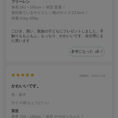
フリーレン
身長:
161～165cm
体型:
普通
普段着ているサイズ:
L
靴のサイズ:
23.5cm
体重:
51kg~55kg
二ひき、買い、親族の子どもにプレゼントしました。手
触りももふもふ、もっちり、かわいいです、自分用にま
た買います
参考になった
2
【投稿日：2026.4.22】
かわいいです。
色：柴犬
サイズ感
:ちょうどいい
英世
身長:
156～160cm
体型:
ぽっちゃり