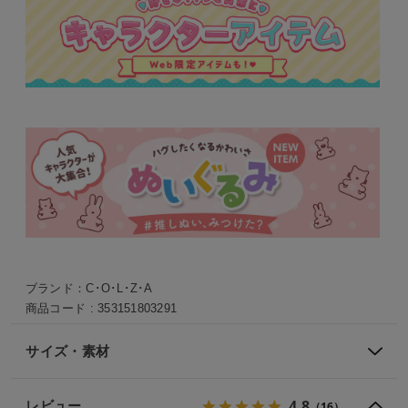
ブランド：
C･O･L･Z･A
商品コード :
353151803291
サイズ・素材
4.8
レビュー
（16）