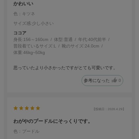
かわいい
色：キツネ
サイズ感
:少し小さい
ココア
身長:
156～160cm
体型:
普通
年代:
40代前半
普段着ているサイズ:
L
靴のサイズ:
24.0cm
体重:
46kg~50kg
思っていたより小さかったですがとても可愛いです。
参考になった
0
【投稿日：2026.4.29】
わがやのプードルにそっくりです。
色：プードル