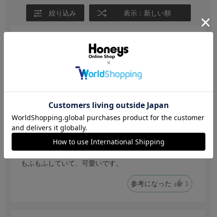
絞り込み
表示：新しい順
【投稿日：2026.6.23】
癒されます
色：キツネ
サイズ感
:ちょうどいい
no name
身長:
151～155cm
体型:
細身
年代:
20代前半
普段着ているサイズ:
S
靴のサイズ:
22.5cm
体重:
40kg~45kg
もふもふしていて、可愛いです。
参考になった
1