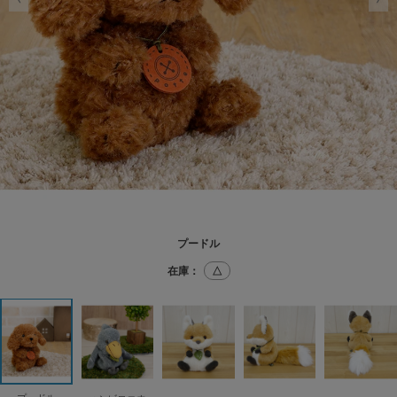
プードル
在庫：
△