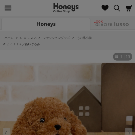
Look
ホーム
>
C･O･L･Z･A
>
ファッショングッズ
>
その他小物
>
ｐｏｔｔｅ／ぬいぐるみ
1 | 19