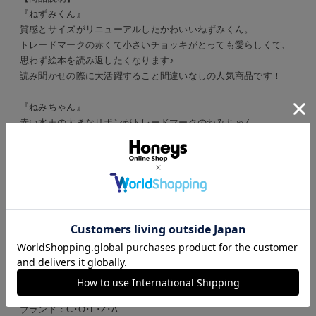
『ねずみくん』
質感とサイズがリニューアルしたかわいいねずみくん。
トレードマークの赤くて小さいチョッキがとっても愛らしくて、
思わず絵本を読み返したくなります♪
読み聞かせの際に大活躍すること間違いなしの人気商品です！
『ねみちゃん』
赤い水玉の大きなリボンがトレードマークのねみちゃん。
大好きなねずみくんといっしょに置いておきたい、とってもチャ
ーミングなぬいぐるみです。
絵本の読み聞かせにも是非♫
【ご注意事項】
・ぬいぐるみの縫製は手作業の為、重さや大きさには個体差があ
ります。
・不良品等でない限り、商品の返品・交換はお受けできませんの
でご了承ください。
ブランド：
C･O･L･Z･A