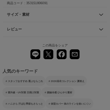
商品コード :
353151806091
サイズ・素材
レビュー
この商品をシェア
人気のキーワード
スタッフおすすめ 選ぶならこれ
2026浴衣コレクション 夏映え
紫外線・UV対策 日焼け対策
接触冷感 ひんやり素材
ハニさら 汗ばむ季節もさらっと
体型カバー 体のラインを拾いにくい