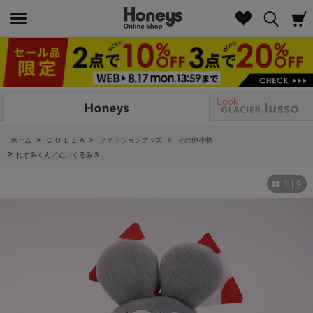
Look
ホーム
>
C･O･L･Z･A
>
ファッショングッズ
>
その他小物
>
ねずみくん／ぬいぐるみＳ
1 | 9